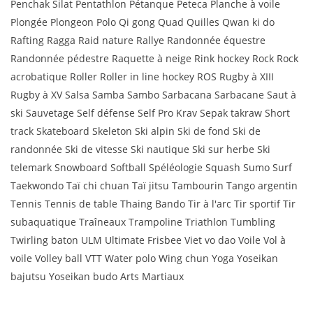
Penchak Silat Pentathlon Pétanque Peteca Planche à voile
Plongée Plongeon Polo Qi gong Quad Quilles Qwan ki do
Rafting Ragga Raid nature Rallye Randonnée équestre
Randonnée pédestre Raquette à neige Rink hockey Rock Rock
acrobatique Roller Roller in line hockey ROS Rugby à XIII
Rugby à XV Salsa Samba Sambo Sarbacana Sarbacane Saut à
ski Sauvetage Self défense Self Pro Krav Sepak takraw Short
track Skateboard Skeleton Ski alpin Ski de fond Ski de
randonnée Ski de vitesse Ski nautique Ski sur herbe Ski
telemark Snowboard Softball Spéléologie Squash Sumo Surf
Taekwondo Taï chi chuan Taï jitsu Tambourin Tango argentin
Tennis Tennis de table Thaing Bando Tir à l'arc Tir sportif Tir
subaquatique Traîneaux Trampoline Triathlon Tumbling
Twirling baton ULM Ultimate Frisbee Viet vo dao Voile Vol à
voile Volley ball VTT Water polo Wing chun Yoga Yoseikan
bajutsu Yoseikan budo Arts Martiaux