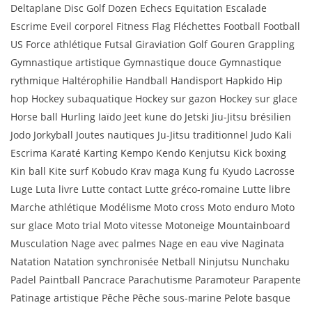
Deltaplane Disc Golf Dozen Echecs Equitation Escalade
Escrime Eveil corporel Fitness Flag Fléchettes Football Football
US Force athlétique Futsal Giraviation Golf Gouren Grappling
Gymnastique artistique Gymnastique douce Gymnastique
rythmique Haltérophilie Handball Handisport Hapkido Hip
hop Hockey subaquatique Hockey sur gazon Hockey sur glace
Horse ball Hurling Iaïdo Jeet kune do Jetski Jiu-Jitsu brésilien
Jodo Jorkyball Joutes nautiques Ju-Jitsu traditionnel Judo Kali
Escrima Karaté Karting Kempo Kendo Kenjutsu Kick boxing
Kin ball Kite surf Kobudo Krav maga Kung fu Kyudo Lacrosse
Luge Luta livre Lutte contact Lutte gréco-romaine Lutte libre
Marche athlétique Modélisme Moto cross Moto enduro Moto
sur glace Moto trial Moto vitesse Motoneige Mountainboard
Musculation Nage avec palmes Nage en eau vive Naginata
Natation Natation synchronisée Netball Ninjutsu Nunchaku
Padel Paintball Pancrace Parachutisme Paramoteur Parapente
Patinage artistique Pêche Pêche sous-marine Pelote basque