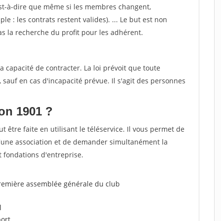
est-à-dire que même si les membres changent,
e : les contrats restent valides). ... Le but est non
 pas la recherche du profit pour les adhérent.
la capacité de contracter. La loi prévoit que toute
sauf en cas d'incapacité prévue. Il s'agit des personnes
on 1901 ?
t être faite en utilisant le téléservice. Il vous permet de
 d'une association et de demander simultanément la
t fondations d'entreprise.
première assemblée générale du club
l
ort