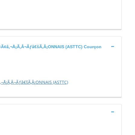
¢â‚¬Å¡Ã‚Â¬Ãƒâ€šÃ‚Â¡ONNAIS (ASTTC) Courçon
¬Å¡Ã‚Â¬Ãƒâ€šÃ‚Â¡ONNAIS (ASTTC)