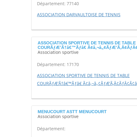
Département: 77140
ASSOCIATION DARVAULTOISE DE TENNIS
ASSOCIATION SPORTIVE DE TENNIS DE TABLE
COURÃƒÆ’Ã†â€™Ãƒâ€ Ã¢â‚¬â„¢ÃƒÆ’Ã‚Â¢ÃƒÂ¢Ã
Association sportive
Département: 17170
ASSOCIATION SPORTIVE DE TENNIS DE TABLE
COURÃƒÆ’Ã†â€™Ãƒâ€ Ã¢â‚¬â„¢ÃƒÆ’Ã‚Â¢ÃƒÂ¢Ã¢â‚
MENUCOURT ASTT MENUCOURT
Association sportive
Département: