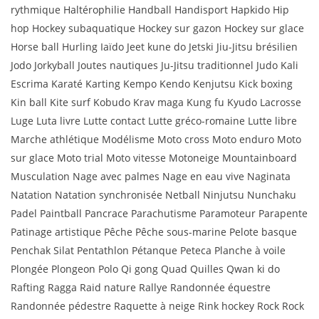
rythmique Haltérophilie Handball Handisport Hapkido Hip
hop Hockey subaquatique Hockey sur gazon Hockey sur glace
Horse ball Hurling Iaïdo Jeet kune do Jetski Jiu-Jitsu brésilien
Jodo Jorkyball Joutes nautiques Ju-Jitsu traditionnel Judo Kali
Escrima Karaté Karting Kempo Kendo Kenjutsu Kick boxing
Kin ball Kite surf Kobudo Krav maga Kung fu Kyudo Lacrosse
Luge Luta livre Lutte contact Lutte gréco-romaine Lutte libre
Marche athlétique Modélisme Moto cross Moto enduro Moto
sur glace Moto trial Moto vitesse Motoneige Mountainboard
Musculation Nage avec palmes Nage en eau vive Naginata
Natation Natation synchronisée Netball Ninjutsu Nunchaku
Padel Paintball Pancrace Parachutisme Paramoteur Parapente
Patinage artistique Pêche Pêche sous-marine Pelote basque
Penchak Silat Pentathlon Pétanque Peteca Planche à voile
Plongée Plongeon Polo Qi gong Quad Quilles Qwan ki do
Rafting Ragga Raid nature Rallye Randonnée équestre
Randonnée pédestre Raquette à neige Rink hockey Rock Rock