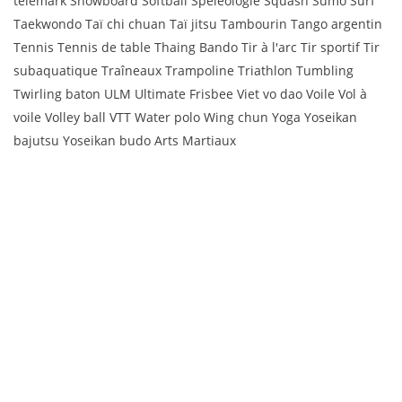
telemark Snowboard Softball Spéléologie Squash Sumo Surf
Taekwondo Taï chi chuan Taï jitsu Tambourin Tango argentin
Tennis Tennis de table Thaing Bando Tir à l'arc Tir sportif Tir
subaquatique Traîneaux Trampoline Triathlon Tumbling
Twirling baton ULM Ultimate Frisbee Viet vo dao Voile Vol à
voile Volley ball VTT Water polo Wing chun Yoga Yoseikan
bajutsu Yoseikan budo Arts Martiaux