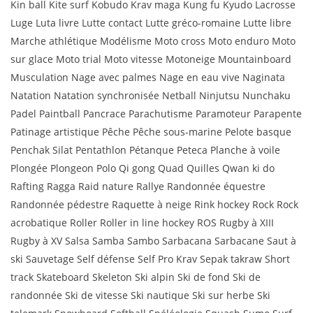
Kin ball Kite surf Kobudo Krav maga Kung fu Kyudo Lacrosse
Luge Luta livre Lutte contact Lutte gréco-romaine Lutte libre
Marche athlétique Modélisme Moto cross Moto enduro Moto
sur glace Moto trial Moto vitesse Motoneige Mountainboard
Musculation Nage avec palmes Nage en eau vive Naginata
Natation Natation synchronisée Netball Ninjutsu Nunchaku
Padel Paintball Pancrace Parachutisme Paramoteur Parapente
Patinage artistique Pêche Pêche sous-marine Pelote basque
Penchak Silat Pentathlon Pétanque Peteca Planche à voile
Plongée Plongeon Polo Qi gong Quad Quilles Qwan ki do
Rafting Ragga Raid nature Rallye Randonnée équestre
Randonnée pédestre Raquette à neige Rink hockey Rock Rock
acrobatique Roller Roller in line hockey ROS Rugby à XIII
Rugby à XV Salsa Samba Sambo Sarbacana Sarbacane Saut à
ski Sauvetage Self défense Self Pro Krav Sepak takraw Short
track Skateboard Skeleton Ski alpin Ski de fond Ski de
randonnée Ski de vitesse Ski nautique Ski sur herbe Ski