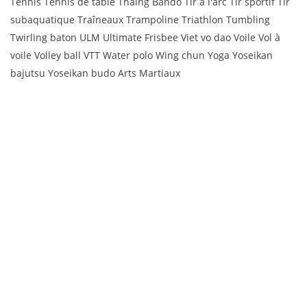
Tennis Tennis de table Thaing Bando Tir à l'arc Tir sportif Tir
subaquatique Traîneaux Trampoline Triathlon Tumbling
Twirling baton ULM Ultimate Frisbee Viet vo dao Voile Vol à
voile Volley ball VTT Water polo Wing chun Yoga Yoseikan
bajutsu Yoseikan budo Arts Martiaux