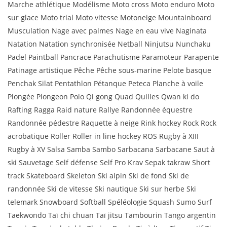
Marche athlétique Modélisme Moto cross Moto enduro Moto
sur glace Moto trial Moto vitesse Motoneige Mountainboard
Musculation Nage avec palmes Nage en eau vive Naginata
Natation Natation synchronisée Netball Ninjutsu Nunchaku
Padel Paintball Pancrace Parachutisme Paramoteur Parapente
Patinage artistique Pêche Pêche sous-marine Pelote basque
Penchak Silat Pentathlon Pétanque Peteca Planche à voile
Plongée Plongeon Polo Qi gong Quad Quilles Qwan ki do
Rafting Ragga Raid nature Rallye Randonnée équestre
Randonnée pédestre Raquette à neige Rink hockey Rock Rock
acrobatique Roller Roller in line hockey ROS Rugby à XIII
Rugby à XV Salsa Samba Sambo Sarbacana Sarbacane Saut à
ski Sauvetage Self défense Self Pro Krav Sepak takraw Short
track Skateboard Skeleton Ski alpin Ski de fond Ski de
randonnée Ski de vitesse Ski nautique Ski sur herbe Ski
telemark Snowboard Softball Spéléologie Squash Sumo Surf
Taekwondo Taï chi chuan Taï jitsu Tambourin Tango argentin