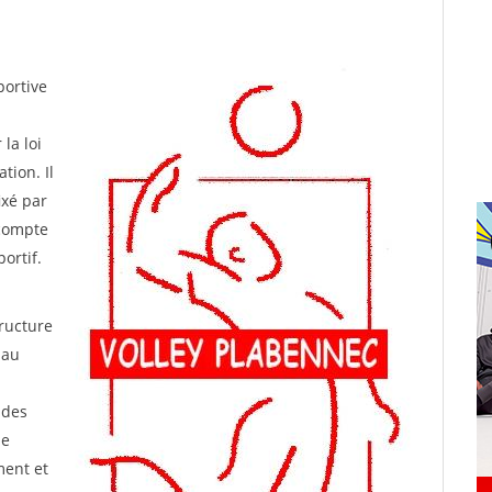
portive
la loi
tion. Il
ixé par
 compte
ortif.
tructure
 au
 des
ue
ment et