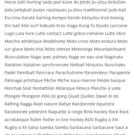
Horse ball Hurling Iaïdo Jeet kune do Jetski Jiu-Jitsu brésilien
Jodo Jorkyball Joutes nautiques Ju-Jitsu traditionnel Judo Kali
Escrima Karaté Karting Kempo Kendo Kenjutsu Kick boxing
Kin ball Kite surf Kobudo Krav maga Kung fu Kyudo Lacrosse
Luge Luta livre Lutte contact Lutte gréco-romaine Lutte libre
Marche athlétique Modélisme Moto cross Moto enduro Moto
sur glace Moto trial Moto vitesse Motoneige Mountainboard
Musculation Nage avec palmes Nage en eau vive Naginata
Natation Natation synchronisée Netball Ninjutsu Nunchaku
Padel Paintball Pancrace Parachutisme Paramoteur Parapente
Patinage artistique Pêche Pêche sous-marine Pelote basque
Penchak Silat Pentathlon Pétanque Peteca Planche à voile
Plongée Plongeon Polo Qi gong Quad Quilles Qwan ki do
Rafting Ragga Raid nature Rallye Randonnée équestre
Randonnée pédestre Raquette à neige Rink hockey Rock Rock
acrobatique Roller Roller in line hockey ROS Rugby à XIII
Rugby à XV Salsa Samba Sambo Sarbacana Sarbacane Saut à