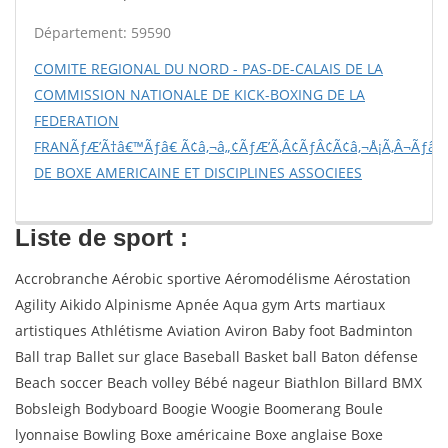
Département: 59590
COMITE REGIONAL DU NORD - PAS-DE-CALAIS DE LA
COMMISSION NATIONALE DE KICK-BOXING DE LA
FEDERATION
FRANÃƒÆ’Ã†â€™Ãƒâ€ Ã¢â‚¬â„¢ÃƒÆ’Ã‚Â¢ÃƒÂ¢Ã¢â‚¬Å¡Ã‚Â¬Ãƒâ€š
DE BOXE AMERICAINE ET DISCIPLINES ASSOCIEES
Liste de sport :
Accrobranche Aérobic sportive Aéromodélisme Aérostation
Agility Aikido Alpinisme Apnée Aqua gym Arts martiaux
artistiques Athlétisme Aviation Aviron Baby foot Badminton
Ball trap Ballet sur glace Baseball Basket ball Baton défense
Beach soccer Beach volley Bébé nageur Biathlon Billard BMX
Bobsleigh Bodyboard Boogie Woogie Boomerang Boule
lyonnaise Bowling Boxe américaine Boxe anglaise Boxe