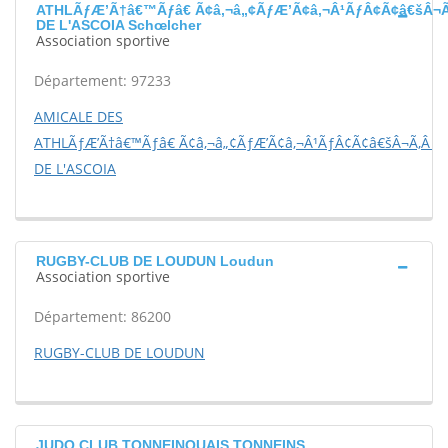
ATHLÃƒÆ’Ã†â€™Ãƒâ€ Ã¢â‚¬â„¢ÃƒÆ’Ã¢â‚¬Â¹ÃƒÂ¢Ã¢â€šÂ¬Ã
DE L'ASCOIA Schœlcher
Association sportive
Département: 97233
AMICALE DES
ATHLÃƒÆ’Ã†â€™Ãƒâ€ Ã¢â‚¬â„¢ÃƒÆ’Ã¢â‚¬Â¹ÃƒÂ¢Ã¢â€šÂ¬Ã‚Â T
DE L'ASCOIA
RUGBY-CLUB DE LOUDUN Loudun
Association sportive
Département: 86200
RUGBY-CLUB DE LOUDUN
JUDO CLUB TONNEINQUAIS TONNEINS