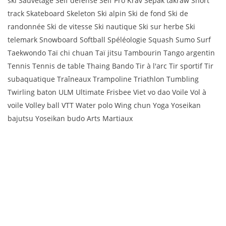
ski Sauvetage Self défense Self Pro Krav Sepak takraw Short
track Skateboard Skeleton Ski alpin Ski de fond Ski de
randonnée Ski de vitesse Ski nautique Ski sur herbe Ski
telemark Snowboard Softball Spéléologie Squash Sumo Surf
Taekwondo Taï chi chuan Taï jitsu Tambourin Tango argentin
Tennis Tennis de table Thaing Bando Tir à l'arc Tir sportif Tir
subaquatique Traîneaux Trampoline Triathlon Tumbling
Twirling baton ULM Ultimate Frisbee Viet vo dao Voile Vol à
voile Volley ball VTT Water polo Wing chun Yoga Yoseikan
bajutsu Yoseikan budo Arts Martiaux