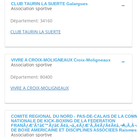
CLUB TAURIN LA SUERTE Galargues
Association sportive
Département: 34160
CLUB TAURIN LA SUERTE
VIVRE A CROIX-MOLIGNEAUX Croix-Moligneaux
Association sportive
Département: 80400
VIVRE A CROIX-MOLIGNEAUX
COMITE REGIONAL DU NORD - PAS-DE-CALAIS DE LA COM
NATIONALE DE KICK-BOXING DE LA FEDERATION
FRANÃƒÆ’Ã†â€™Ãƒâ€ Ã¢â‚¬â„¢ÃƒÆ’Ã‚Â¢ÃƒÂ¢Ã¢â‚¬Å¡Ã‚Â¬
DE BOXE AMERICAINE ET DISCIPLINES ASSOCIEES Raismes
Association sportive