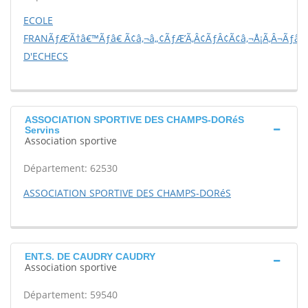
ECOLE
FRANÃƒÆ’Ã†â€™Ãƒâ€ Ã¢â‚¬â„¢ÃƒÆ’Ã‚Â¢ÃƒÂ¢Ã¢â‚¬Å¡Ã‚Â¬Ãƒâ€š
D'ECHECS
ASSOCIATION SPORTIVE DES CHAMPS-DORéS
Servins
Association sportive
Département: 62530
ASSOCIATION SPORTIVE DES CHAMPS-DORéS
ENT.S. DE CAUDRY CAUDRY
Association sportive
Département: 59540