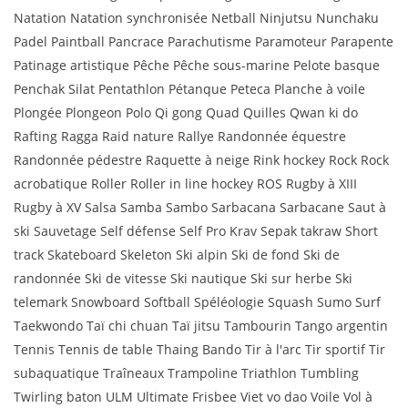
Natation Natation synchronisée Netball Ninjutsu Nunchaku
Padel Paintball Pancrace Parachutisme Paramoteur Parapente
Patinage artistique Pêche Pêche sous-marine Pelote basque
Penchak Silat Pentathlon Pétanque Peteca Planche à voile
Plongée Plongeon Polo Qi gong Quad Quilles Qwan ki do
Rafting Ragga Raid nature Rallye Randonnée équestre
Randonnée pédestre Raquette à neige Rink hockey Rock Rock
acrobatique Roller Roller in line hockey ROS Rugby à XIII
Rugby à XV Salsa Samba Sambo Sarbacana Sarbacane Saut à
ski Sauvetage Self défense Self Pro Krav Sepak takraw Short
track Skateboard Skeleton Ski alpin Ski de fond Ski de
randonnée Ski de vitesse Ski nautique Ski sur herbe Ski
telemark Snowboard Softball Spéléologie Squash Sumo Surf
Taekwondo Taï chi chuan Taï jitsu Tambourin Tango argentin
Tennis Tennis de table Thaing Bando Tir à l'arc Tir sportif Tir
subaquatique Traîneaux Trampoline Triathlon Tumbling
Twirling baton ULM Ultimate Frisbee Viet vo dao Voile Vol à