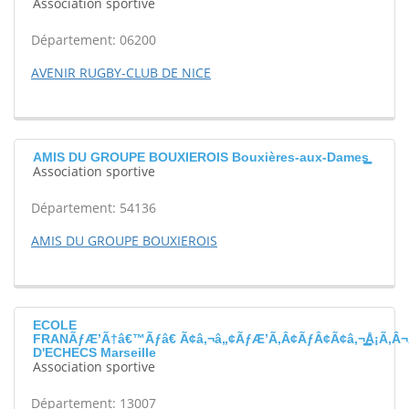
Association sportive
Département: 06200
AVENIR RUGBY-CLUB DE NICE
AMIS DU GROUPE BOUXIEROIS Bouxières-aux-Dames
Association sportive
Département: 54136
AMIS DU GROUPE BOUXIEROIS
ECOLE
FRANÃƒÆ’Ã†â€™Ãƒâ€ Ã¢â‚¬â„¢ÃƒÆ’Ã‚Â¢ÃƒÂ¢Ã¢â‚¬Å¡Ã‚Â¬
D'ECHECS Marseille
Association sportive
Département: 13007