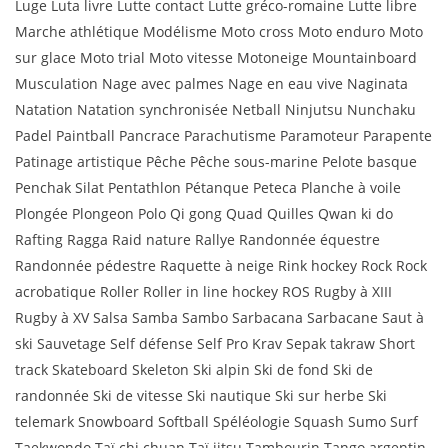
Luge Luta livre Lutte contact Lutte gréco-romaine Lutte libre
Marche athlétique Modélisme Moto cross Moto enduro Moto
sur glace Moto trial Moto vitesse Motoneige Mountainboard
Musculation Nage avec palmes Nage en eau vive Naginata
Natation Natation synchronisée Netball Ninjutsu Nunchaku
Padel Paintball Pancrace Parachutisme Paramoteur Parapente
Patinage artistique Pêche Pêche sous-marine Pelote basque
Penchak Silat Pentathlon Pétanque Peteca Planche à voile
Plongée Plongeon Polo Qi gong Quad Quilles Qwan ki do
Rafting Ragga Raid nature Rallye Randonnée équestre
Randonnée pédestre Raquette à neige Rink hockey Rock Rock
acrobatique Roller Roller in line hockey ROS Rugby à XIII
Rugby à XV Salsa Samba Sambo Sarbacana Sarbacane Saut à
ski Sauvetage Self défense Self Pro Krav Sepak takraw Short
track Skateboard Skeleton Ski alpin Ski de fond Ski de
randonnée Ski de vitesse Ski nautique Ski sur herbe Ski
telemark Snowboard Softball Spéléologie Squash Sumo Surf
Taekwondo Taï chi chuan Taï jitsu Tambourin Tango argentin