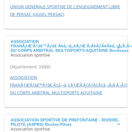
UNION GENERALE SPORTIVE DE L'ENSEIGNEMENT LIBRE
DE PERSAC (UGSEL-PERSAC)
ASSOCIATION
FRANÃƒÆ’Ã†â€™Ãƒâ€ Ã¢â‚¬â„¢ÃƒÆ’Ã‚Â¢ÃƒÂ¢Ã¢â‚¬Å¡Ã‚Â¬
DU CORPS ARBITRAL MULTISPORTS AQUITAINE Bordeaux
Association sportive
Département: 33000
ASSOCIATION
FRANÃƒÆ’Ã†â€™Ãƒâ€ Ã¢â‚¬â„¢ÃƒÆ’Ã‚Â¢ÃƒÂ¢Ã¢â‚¬Å¡Ã‚Â¬Ãƒâ€š
DU CORPS ARBITRAL MULTISPORTS AQUITAINE
ASSOCIATION SPORTIVE DE PREFONTAINE - RIVIERE-
PILOTE (ASPRS) Rivière-Pilote
Association sportive