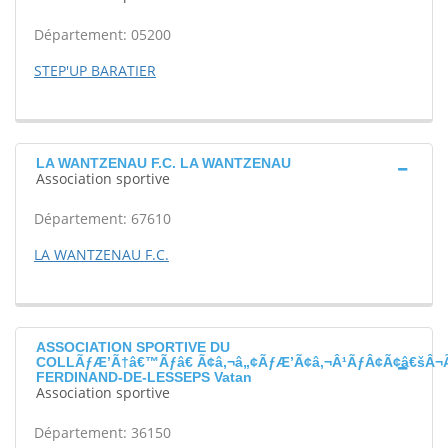
Département: 05200
STEP'UP BARATIER
LA WANTZENAU F.C. LA WANTZENAU
Association sportive
Département: 67610
LA WANTZENAU F.C.
ASSOCIATION SPORTIVE DU
COLLÃƒÆ’Ã†â€™Ãƒâ€ Ã¢â‚¬â„¢ÃƒÆ’Ã¢â‚¬Â¹ÃƒÂ¢Ã¢â€šÂ¬
FERDINAND-DE-LESSEPS Vatan
Association sportive
Département: 36150