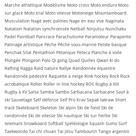
Marche athlétique Modélisme Moto cross Moto enduro Moto
sur glace Moto trial Moto vitesse Motoneige Mountainboard
Musculation Nage avec palmes Nage en eau vive Naginata
Natation Natation synchronisée Netball Ninjutsu Nunchaku
Padel Paintball Pancrace Parachutisme Paramoteur Parapente
Patinage artistique Pêche Pêche sous-marine Pelote basque
Penchak Silat Pentathlon Pétanque Peteca Planche à voile
Plongée Plongeon Polo Qi gong Quad Quilles Qwan ki do
Rafting Ragga Raid nature Rallye Randonnée équestre
Randonnée pédestre Raquette à neige Rink hockey Rock Rock
acrobatique Roller Roller in line hockey ROS Rugby à XIII
Rugby à XV Salsa Samba Sambo Sarbacana Sarbacane Saut à
ski Sauvetage Self défense Self Pro Krav Sepak takraw Short
track Skateboard Skeleton Ski alpin Ski de fond Ski de
randonnée Ski de vitesse Ski nautique Ski sur herbe Ski
telemark Snowboard Softball Spéléologie Squash Sumo Surf
Taekwondo Taï chi chuan Taï jitsu Tambourin Tango argentin