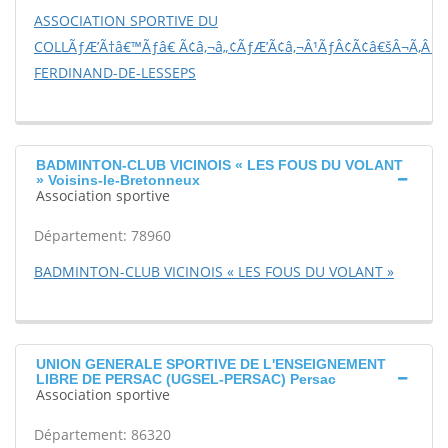
ASSOCIATION SPORTIVE DU
COLLÃƒÆ’Ã†â€™Ãƒâ€ Ã¢â‚¬â„¢ÃƒÆ’Ã¢â‚¬Â¹ÃƒÂ¢Ã¢â€šÂ¬Ã‚Â G
FERDINAND-DE-LESSEPS
BADMINTON-CLUB VICINOIS « LES FOUS DU VOLANT
» Voisins-le-Bretonneux
Association sportive
Département: 78960
BADMINTON-CLUB VICINOIS « LES FOUS DU VOLANT »
UNION GENERALE SPORTIVE DE L'ENSEIGNEMENT
LIBRE DE PERSAC (UGSEL-PERSAC) Persac
Association sportive
Département: 86320