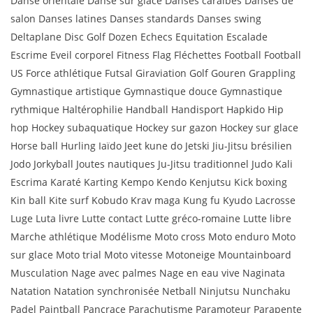
Danse orientale Danse sur glace Danses caraïbes Danses de
salon Danses latines Danses standards Danses swing
Deltaplane Disc Golf Dozen Echecs Equitation Escalade
Escrime Eveil corporel Fitness Flag Fléchettes Football Football
US Force athlétique Futsal Giraviation Golf Gouren Grappling
Gymnastique artistique Gymnastique douce Gymnastique
rythmique Haltérophilie Handball Handisport Hapkido Hip
hop Hockey subaquatique Hockey sur gazon Hockey sur glace
Horse ball Hurling Iaïdo Jeet kune do Jetski Jiu-Jitsu brésilien
Jodo Jorkyball Joutes nautiques Ju-Jitsu traditionnel Judo Kali
Escrima Karaté Karting Kempo Kendo Kenjutsu Kick boxing
Kin ball Kite surf Kobudo Krav maga Kung fu Kyudo Lacrosse
Luge Luta livre Lutte contact Lutte gréco-romaine Lutte libre
Marche athlétique Modélisme Moto cross Moto enduro Moto
sur glace Moto trial Moto vitesse Motoneige Mountainboard
Musculation Nage avec palmes Nage en eau vive Naginata
Natation Natation synchronisée Netball Ninjutsu Nunchaku
Padel Paintball Pancrace Parachutisme Paramoteur Parapente