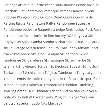
Patinage artistique Pêche Pêche sous-marine Pelote basque
Penchak Silat Pentathlon Pétanque Peteca Planche à voile
Plongée Plongeon Polo Qi gong Quad Quilles Qwan ki do
Rafting Ragga Raid nature Rallye Randonnée équestre
Randonnée pédestre Raquette à neige Rink hockey Rock Rock
acrobatique Roller Roller in line hockey ROS Rugby à XIII
Rugby à XV Salsa Samba Sambo Sarbacana Sarbacane Saut à
ski Sauvetage Self défense Self Pro Krav Sepak takraw Short
track Skateboard Skeleton Ski alpin Ski de fond Ski de
randonnée Ski de vitesse Ski nautique Ski sur herbe Ski
telemark Snowboard Softball Spéléologie Squash Sumo Surf
Taekwondo Taï chi chuan Taï jitsu Tambourin Tango argentin
Tennis Tennis de table Thaing Bando Tir à l'arc Tir sportif Tir
subaquatique Traîneaux Trampoline Triathlon Tumbling
Twirling baton ULM Ultimate Frisbee Viet vo dao Voile Vol à
voile Volley ball VTT Water polo Wing chun Yoga Yoseikan
bajutsu Yoseikan budo Arts Martiaux