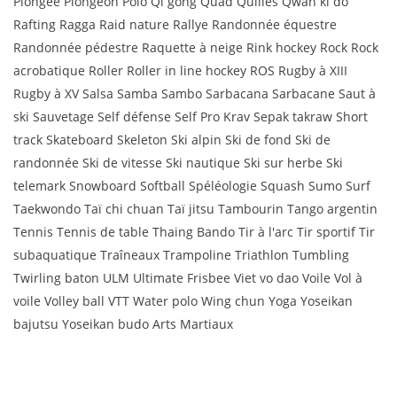
Plongée Plongeon Polo Qi gong Quad Quilles Qwan ki do
Rafting Ragga Raid nature Rallye Randonnée équestre
Randonnée pédestre Raquette à neige Rink hockey Rock Rock
acrobatique Roller Roller in line hockey ROS Rugby à XIII
Rugby à XV Salsa Samba Sambo Sarbacana Sarbacane Saut à
ski Sauvetage Self défense Self Pro Krav Sepak takraw Short
track Skateboard Skeleton Ski alpin Ski de fond Ski de
randonnée Ski de vitesse Ski nautique Ski sur herbe Ski
telemark Snowboard Softball Spéléologie Squash Sumo Surf
Taekwondo Taï chi chuan Taï jitsu Tambourin Tango argentin
Tennis Tennis de table Thaing Bando Tir à l'arc Tir sportif Tir
subaquatique Traîneaux Trampoline Triathlon Tumbling
Twirling baton ULM Ultimate Frisbee Viet vo dao Voile Vol à
voile Volley ball VTT Water polo Wing chun Yoga Yoseikan
bajutsu Yoseikan budo Arts Martiaux