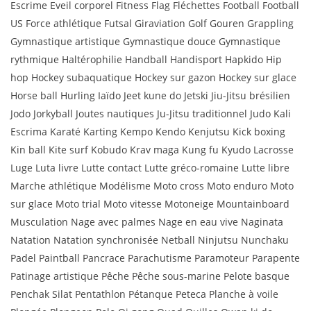
Escrime Eveil corporel Fitness Flag Fléchettes Football Football
US Force athlétique Futsal Giraviation Golf Gouren Grappling
Gymnastique artistique Gymnastique douce Gymnastique
rythmique Haltérophilie Handball Handisport Hapkido Hip
hop Hockey subaquatique Hockey sur gazon Hockey sur glace
Horse ball Hurling Iaïdo Jeet kune do Jetski Jiu-Jitsu brésilien
Jodo Jorkyball Joutes nautiques Ju-Jitsu traditionnel Judo Kali
Escrima Karaté Karting Kempo Kendo Kenjutsu Kick boxing
Kin ball Kite surf Kobudo Krav maga Kung fu Kyudo Lacrosse
Luge Luta livre Lutte contact Lutte gréco-romaine Lutte libre
Marche athlétique Modélisme Moto cross Moto enduro Moto
sur glace Moto trial Moto vitesse Motoneige Mountainboard
Musculation Nage avec palmes Nage en eau vive Naginata
Natation Natation synchronisée Netball Ninjutsu Nunchaku
Padel Paintball Pancrace Parachutisme Paramoteur Parapente
Patinage artistique Pêche Pêche sous-marine Pelote basque
Penchak Silat Pentathlon Pétanque Peteca Planche à voile