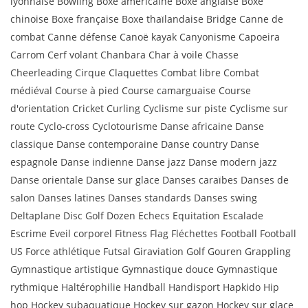
lyonnaise Bowling Boxe américaine Boxe anglaise Boxe
chinoise Boxe française Boxe thaïlandaise Bridge Canne de
combat Canne défense Canoë kayak Canyonisme Capoeira
Carrom Cerf volant Chanbara Char à voile Chasse
Cheerleading Cirque Claquettes Combat libre Combat
médiéval Course à pied Course camarguaise Course
d'orientation Cricket Curling Cyclisme sur piste Cyclisme sur
route Cyclo-cross Cyclotourisme Danse africaine Danse
classique Danse contemporaine Danse country Danse
espagnole Danse indienne Danse jazz Danse modern jazz
Danse orientale Danse sur glace Danses caraïbes Danses de
salon Danses latines Danses standards Danses swing
Deltaplane Disc Golf Dozen Echecs Equitation Escalade
Escrime Eveil corporel Fitness Flag Fléchettes Football Football
US Force athlétique Futsal Giraviation Golf Gouren Grappling
Gymnastique artistique Gymnastique douce Gymnastique
rythmique Haltérophilie Handball Handisport Hapkido Hip
hop Hockey subaquatique Hockey sur gazon Hockey sur glace