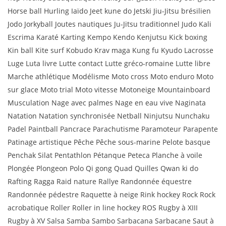
Horse ball Hurling Iaïdo Jeet kune do Jetski Jiu-Jitsu brésilien
Jodo Jorkyball Joutes nautiques Ju-Jitsu traditionnel Judo Kali
Escrima Karaté Karting Kempo Kendo Kenjutsu Kick boxing
Kin ball Kite surf Kobudo Krav maga Kung fu Kyudo Lacrosse
Luge Luta livre Lutte contact Lutte gréco-romaine Lutte libre
Marche athlétique Modélisme Moto cross Moto enduro Moto
sur glace Moto trial Moto vitesse Motoneige Mountainboard
Musculation Nage avec palmes Nage en eau vive Naginata
Natation Natation synchronisée Netball Ninjutsu Nunchaku
Padel Paintball Pancrace Parachutisme Paramoteur Parapente
Patinage artistique Pêche Pêche sous-marine Pelote basque
Penchak Silat Pentathlon Pétanque Peteca Planche à voile
Plongée Plongeon Polo Qi gong Quad Quilles Qwan ki do
Rafting Ragga Raid nature Rallye Randonnée équestre
Randonnée pédestre Raquette à neige Rink hockey Rock Rock
acrobatique Roller Roller in line hockey ROS Rugby à XIII
Rugby à XV Salsa Samba Sambo Sarbacana Sarbacane Saut à