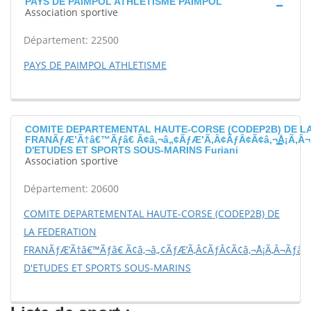
PAYS DE PAIMPOL ATHLETISME PAIMPOL
Association sportive
Département: 22500
PAYS DE PAIMPOL ATHLETISME
COMITE DEPARTEMENTAL HAUTE-CORSE (CODEP2B) DE L
FRANÃƒÆ’Ã†â€™Ãƒâ€ Ã¢â‚¬â„¢ÃƒÆ’Ã‚Â¢ÃƒÂ¢Ã¢â‚¬Å¡Ã‚Â¬
D'ETUDES ET SPORTS SOUS-MARINS Furiani
Association sportive
Département: 20600
COMITE DEPARTEMENTAL HAUTE-CORSE (CODEP2B) DE
LA FEDERATION
FRANÃƒÆ’Ã†â€™Ãƒâ€ Ã¢â‚¬â„¢ÃƒÆ’Ã‚Â¢ÃƒÂ¢Ã¢â‚¬Å¡Ã‚Â¬Ãƒâ€š
D'ETUDES ET SPORTS SOUS-MARINS