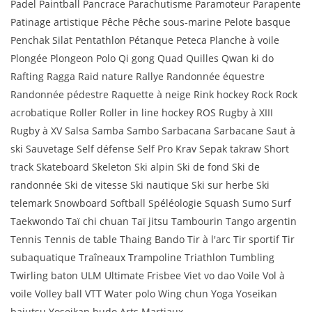
Padel Paintball Pancrace Parachutisme Paramoteur Parapente
Patinage artistique Pêche Pêche sous-marine Pelote basque
Penchak Silat Pentathlon Pétanque Peteca Planche à voile
Plongée Plongeon Polo Qi gong Quad Quilles Qwan ki do
Rafting Ragga Raid nature Rallye Randonnée équestre
Randonnée pédestre Raquette à neige Rink hockey Rock Rock
acrobatique Roller Roller in line hockey ROS Rugby à XIII
Rugby à XV Salsa Samba Sambo Sarbacana Sarbacane Saut à
ski Sauvetage Self défense Self Pro Krav Sepak takraw Short
track Skateboard Skeleton Ski alpin Ski de fond Ski de
randonnée Ski de vitesse Ski nautique Ski sur herbe Ski
telemark Snowboard Softball Spéléologie Squash Sumo Surf
Taekwondo Taï chi chuan Taï jitsu Tambourin Tango argentin
Tennis Tennis de table Thaing Bando Tir à l'arc Tir sportif Tir
subaquatique Traîneaux Trampoline Triathlon Tumbling
Twirling baton ULM Ultimate Frisbee Viet vo dao Voile Vol à
voile Volley ball VTT Water polo Wing chun Yoga Yoseikan
bajutsu Yoseikan budo Arts Martiaux