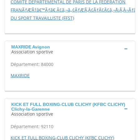
COMITE DEPARTEMENTAL DE PARIS DE LA FEDERATION
FRANÃƒÆ’Ã†â€™Ãƒâ€ Ã¢â‚¬â„¢ÃƒÆ’Ã‚Â¢ÃƒÂ¢Ã¢â‚¬Å¡Ã‚Â¬Ãƒâ€š
DU SPORT TRAVAILLISTE (FFST)
MAXRIDE Avignon
Association sportive
Département: 84000
MAXRIDE
KICK ET FULL BOXING-CLUB CLICHY (KFBC CLICHY)
Clichy-la-Garenne
Association sportive
Département: 92110
KICK ET FULL BOXING-CLUB CLICHY (KFBC CLICHY)