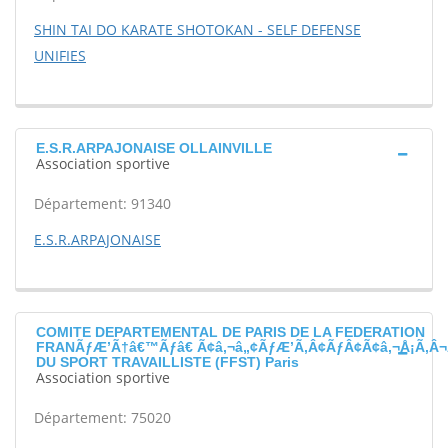
SHIN TAI DO KARATE SHOTOKAN - SELF DEFENSE
UNIFIES
E.S.R.ARPAJONAISE OLLAINVILLE
Association sportive
Département: 91340
E.S.R.ARPAJONAISE
COMITE DEPARTEMENTAL DE PARIS DE LA FEDERATION
FRANÃƒÆ’Ã†â€™Ãƒâ€ Ã¢â‚¬â„¢ÃƒÆ’Ã‚Â¢ÃƒÂ¢Ã¢â‚¬Å¡Ã‚Â¬
DU SPORT TRAVAILLISTE (FFST) Paris
Association sportive
Département: 75020