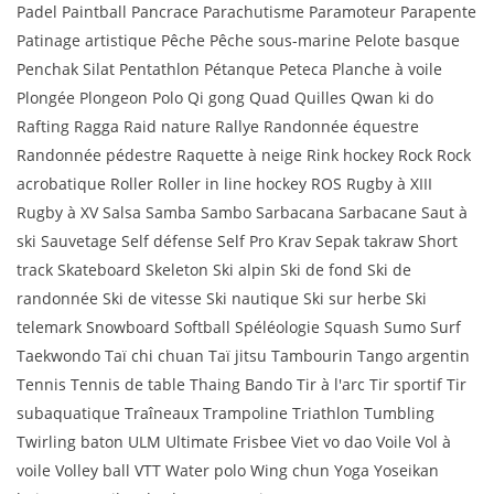
Padel Paintball Pancrace Parachutisme Paramoteur Parapente
Patinage artistique Pêche Pêche sous-marine Pelote basque
Penchak Silat Pentathlon Pétanque Peteca Planche à voile
Plongée Plongeon Polo Qi gong Quad Quilles Qwan ki do
Rafting Ragga Raid nature Rallye Randonnée équestre
Randonnée pédestre Raquette à neige Rink hockey Rock Rock
acrobatique Roller Roller in line hockey ROS Rugby à XIII
Rugby à XV Salsa Samba Sambo Sarbacana Sarbacane Saut à
ski Sauvetage Self défense Self Pro Krav Sepak takraw Short
track Skateboard Skeleton Ski alpin Ski de fond Ski de
randonnée Ski de vitesse Ski nautique Ski sur herbe Ski
telemark Snowboard Softball Spéléologie Squash Sumo Surf
Taekwondo Taï chi chuan Taï jitsu Tambourin Tango argentin
Tennis Tennis de table Thaing Bando Tir à l'arc Tir sportif Tir
subaquatique Traîneaux Trampoline Triathlon Tumbling
Twirling baton ULM Ultimate Frisbee Viet vo dao Voile Vol à
voile Volley ball VTT Water polo Wing chun Yoga Yoseikan