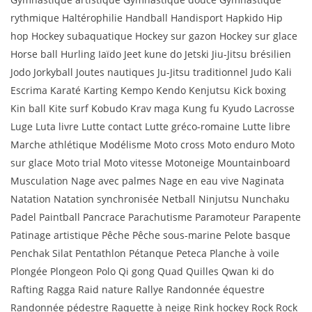
rythmique Haltérophilie Handball Handisport Hapkido Hip
hop Hockey subaquatique Hockey sur gazon Hockey sur glace
Horse ball Hurling Iaïdo Jeet kune do Jetski Jiu-Jitsu brésilien
Jodo Jorkyball Joutes nautiques Ju-Jitsu traditionnel Judo Kali
Escrima Karaté Karting Kempo Kendo Kenjutsu Kick boxing
Kin ball Kite surf Kobudo Krav maga Kung fu Kyudo Lacrosse
Luge Luta livre Lutte contact Lutte gréco-romaine Lutte libre
Marche athlétique Modélisme Moto cross Moto enduro Moto
sur glace Moto trial Moto vitesse Motoneige Mountainboard
Musculation Nage avec palmes Nage en eau vive Naginata
Natation Natation synchronisée Netball Ninjutsu Nunchaku
Padel Paintball Pancrace Parachutisme Paramoteur Parapente
Patinage artistique Pêche Pêche sous-marine Pelote basque
Penchak Silat Pentathlon Pétanque Peteca Planche à voile
Plongée Plongeon Polo Qi gong Quad Quilles Qwan ki do
Rafting Ragga Raid nature Rallye Randonnée équestre
Randonnée pédestre Raquette à neige Rink hockey Rock Rock