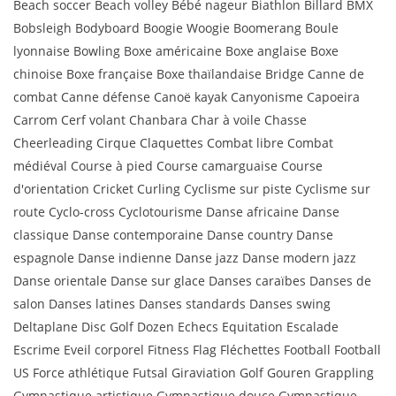
Beach soccer Beach volley Bébé nageur Biathlon Billard BMX
Bobsleigh Bodyboard Boogie Woogie Boomerang Boule
lyonnaise Bowling Boxe américaine Boxe anglaise Boxe
chinoise Boxe française Boxe thaïlandaise Bridge Canne de
combat Canne défense Canoë kayak Canyonisme Capoeira
Carrom Cerf volant Chanbara Char à voile Chasse
Cheerleading Cirque Claquettes Combat libre Combat
médiéval Course à pied Course camarguaise Course
d'orientation Cricket Curling Cyclisme sur piste Cyclisme sur
route Cyclo-cross Cyclotourisme Danse africaine Danse
classique Danse contemporaine Danse country Danse
espagnole Danse indienne Danse jazz Danse modern jazz
Danse orientale Danse sur glace Danses caraïbes Danses de
salon Danses latines Danses standards Danses swing
Deltaplane Disc Golf Dozen Echecs Equitation Escalade
Escrime Eveil corporel Fitness Flag Fléchettes Football Football
US Force athlétique Futsal Giraviation Golf Gouren Grappling
Gymnastique artistique Gymnastique douce Gymnastique