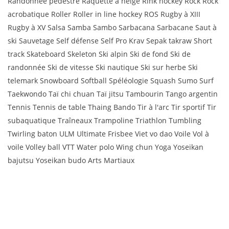
Randonnée pédestre Raquette à neige Rink hockey Rock Rock
acrobatique Roller Roller in line hockey ROS Rugby à XIII
Rugby à XV Salsa Samba Sambo Sarbacana Sarbacane Saut à
ski Sauvetage Self défense Self Pro Krav Sepak takraw Short
track Skateboard Skeleton Ski alpin Ski de fond Ski de
randonnée Ski de vitesse Ski nautique Ski sur herbe Ski
telemark Snowboard Softball Spéléologie Squash Sumo Surf
Taekwondo Taï chi chuan Taï jitsu Tambourin Tango argentin
Tennis Tennis de table Thaing Bando Tir à l'arc Tir sportif Tir
subaquatique Traîneaux Trampoline Triathlon Tumbling
Twirling baton ULM Ultimate Frisbee Viet vo dao Voile Vol à
voile Volley ball VTT Water polo Wing chun Yoga Yoseikan
bajutsu Yoseikan budo Arts Martiaux