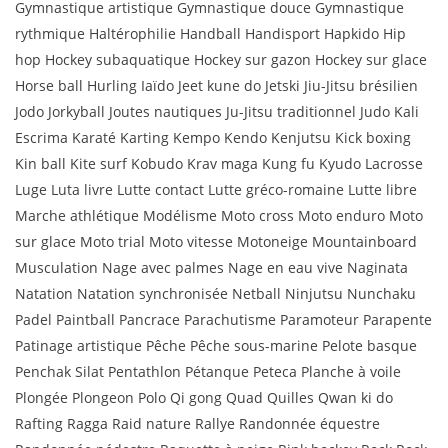
Gymnastique artistique Gymnastique douce Gymnastique
rythmique Haltérophilie Handball Handisport Hapkido Hip
hop Hockey subaquatique Hockey sur gazon Hockey sur glace
Horse ball Hurling Iaïdo Jeet kune do Jetski Jiu-Jitsu brésilien
Jodo Jorkyball Joutes nautiques Ju-Jitsu traditionnel Judo Kali
Escrima Karaté Karting Kempo Kendo Kenjutsu Kick boxing
Kin ball Kite surf Kobudo Krav maga Kung fu Kyudo Lacrosse
Luge Luta livre Lutte contact Lutte gréco-romaine Lutte libre
Marche athlétique Modélisme Moto cross Moto enduro Moto
sur glace Moto trial Moto vitesse Motoneige Mountainboard
Musculation Nage avec palmes Nage en eau vive Naginata
Natation Natation synchronisée Netball Ninjutsu Nunchaku
Padel Paintball Pancrace Parachutisme Paramoteur Parapente
Patinage artistique Pêche Pêche sous-marine Pelote basque
Penchak Silat Pentathlon Pétanque Peteca Planche à voile
Plongée Plongeon Polo Qi gong Quad Quilles Qwan ki do
Rafting Ragga Raid nature Rallye Randonnée équestre