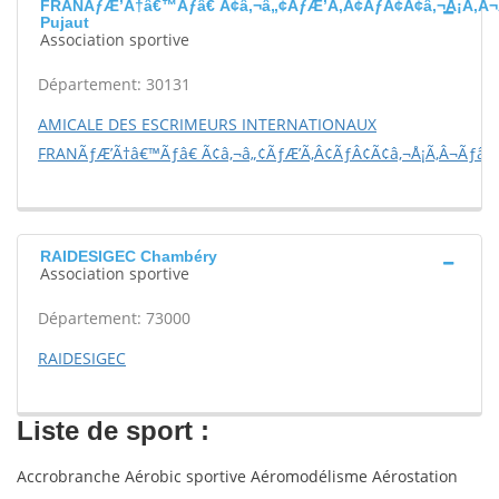
FRANÃƒÆ’Ã†â€™Ãƒâ€ Ã¢â‚¬â„¢ÃƒÆ’Ã‚Â¢ÃƒÂ¢Ã¢â‚¬Å¡Ã‚Â¬
Pujaut
Association sportive
Département: 30131
AMICALE DES ESCRIMEURS INTERNATIONAUX
FRANÃƒÆ’Ã†â€™Ãƒâ€ Ã¢â‚¬â„¢ÃƒÆ’Ã‚Â¢ÃƒÂ¢Ã¢â‚¬Å¡Ã‚Â¬Ãƒâ€š
RAIDESIGEC Chambéry
Association sportive
Département: 73000
RAIDESIGEC
Liste de sport :
Accrobranche Aérobic sportive Aéromodélisme Aérostation