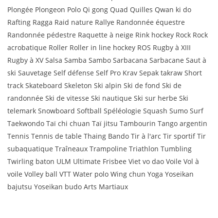
Plongée Plongeon Polo Qi gong Quad Quilles Qwan ki do
Rafting Ragga Raid nature Rallye Randonnée équestre
Randonnée pédestre Raquette à neige Rink hockey Rock Rock
acrobatique Roller Roller in line hockey ROS Rugby à XIII
Rugby à XV Salsa Samba Sambo Sarbacana Sarbacane Saut à
ski Sauvetage Self défense Self Pro Krav Sepak takraw Short
track Skateboard Skeleton Ski alpin Ski de fond Ski de
randonnée Ski de vitesse Ski nautique Ski sur herbe Ski
telemark Snowboard Softball Spéléologie Squash Sumo Surf
Taekwondo Taï chi chuan Taï jitsu Tambourin Tango argentin
Tennis Tennis de table Thaing Bando Tir à l'arc Tir sportif Tir
subaquatique Traîneaux Trampoline Triathlon Tumbling
Twirling baton ULM Ultimate Frisbee Viet vo dao Voile Vol à
voile Volley ball VTT Water polo Wing chun Yoga Yoseikan
bajutsu Yoseikan budo Arts Martiaux