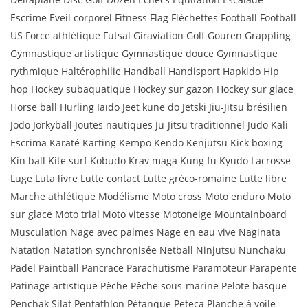
Escrime Eveil corporel Fitness Flag Fléchettes Football Football
US Force athlétique Futsal Giraviation Golf Gouren Grappling
Gymnastique artistique Gymnastique douce Gymnastique
rythmique Haltérophilie Handball Handisport Hapkido Hip
hop Hockey subaquatique Hockey sur gazon Hockey sur glace
Horse ball Hurling Iaïdo Jeet kune do Jetski Jiu-Jitsu brésilien
Jodo Jorkyball Joutes nautiques Ju-Jitsu traditionnel Judo Kali
Escrima Karaté Karting Kempo Kendo Kenjutsu Kick boxing
Kin ball Kite surf Kobudo Krav maga Kung fu Kyudo Lacrosse
Luge Luta livre Lutte contact Lutte gréco-romaine Lutte libre
Marche athlétique Modélisme Moto cross Moto enduro Moto
sur glace Moto trial Moto vitesse Motoneige Mountainboard
Musculation Nage avec palmes Nage en eau vive Naginata
Natation Natation synchronisée Netball Ninjutsu Nunchaku
Padel Paintball Pancrace Parachutisme Paramoteur Parapente
Patinage artistique Pêche Pêche sous-marine Pelote basque
Penchak Silat Pentathlon Pétanque Peteca Planche à voile