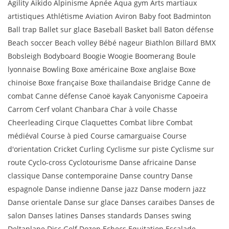
Agility Aikido Alpinisme Apnée Aqua gym Arts martiaux
artistiques Athlétisme Aviation Aviron Baby foot Badminton
Ball trap Ballet sur glace Baseball Basket ball Baton défense
Beach soccer Beach volley Bébé nageur Biathlon Billard BMX
Bobsleigh Bodyboard Boogie Woogie Boomerang Boule
lyonnaise Bowling Boxe américaine Boxe anglaise Boxe
chinoise Boxe française Boxe thaïlandaise Bridge Canne de
combat Canne défense Canoë kayak Canyonisme Capoeira
Carrom Cerf volant Chanbara Char à voile Chasse
Cheerleading Cirque Claquettes Combat libre Combat
médiéval Course à pied Course camarguaise Course
d'orientation Cricket Curling Cyclisme sur piste Cyclisme sur
route Cyclo-cross Cyclotourisme Danse africaine Danse
classique Danse contemporaine Danse country Danse
espagnole Danse indienne Danse jazz Danse modern jazz
Danse orientale Danse sur glace Danses caraïbes Danses de
salon Danses latines Danses standards Danses swing
Deltaplane Disc Golf Dozen Echecs Equitation Escalade