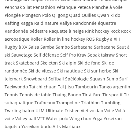
Penchak Silat Pentathlon Pétanque Peteca Planche à voile
Plongée Plongeon Polo Qi gong Quad Quilles Qwan ki do
Rafting Ragga Raid nature Rallye Randonnée équestre
Randonnée pédestre Raquette à neige Rink hockey Rock Rock
acrobatique Roller Roller in line hockey ROS Rugby à XIII
Rugby à XV Salsa Samba Sambo Sarbacana Sarbacane Saut à
ski Sauvetage Self défense Self Pro Krav Sepak takraw Short
track Skateboard Skeleton Ski alpin Ski de fond Ski de
randonnée Ski de vitesse Ski nautique Ski sur herbe Ski
telemark Snowboard Softball Spéléologie Squash Sumo Surf
Taekwondo Taï chi chuan Taï jitsu Tambourin Tango argentin
Tennis Tennis de table Thaing Bando Tir à l'arc Tir sportif Tir
subaquatique Traîneaux Trampoline Triathlon Tumbling
Twirling baton ULM Ultimate Frisbee Viet vo dao Voile Vol à
voile Volley ball VTT Water polo Wing chun Yoga Yoseikan
bajutsu Yoseikan budo Arts Martiaux