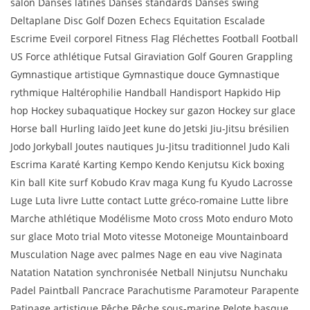
salon Danses latines Danses standards Danses swing
Deltaplane Disc Golf Dozen Echecs Equitation Escalade
Escrime Eveil corporel Fitness Flag Fléchettes Football Football
US Force athlétique Futsal Giraviation Golf Gouren Grappling
Gymnastique artistique Gymnastique douce Gymnastique
rythmique Haltérophilie Handball Handisport Hapkido Hip
hop Hockey subaquatique Hockey sur gazon Hockey sur glace
Horse ball Hurling Iaïdo Jeet kune do Jetski Jiu-Jitsu brésilien
Jodo Jorkyball Joutes nautiques Ju-Jitsu traditionnel Judo Kali
Escrima Karaté Karting Kempo Kendo Kenjutsu Kick boxing
Kin ball Kite surf Kobudo Krav maga Kung fu Kyudo Lacrosse
Luge Luta livre Lutte contact Lutte gréco-romaine Lutte libre
Marche athlétique Modélisme Moto cross Moto enduro Moto
sur glace Moto trial Moto vitesse Motoneige Mountainboard
Musculation Nage avec palmes Nage en eau vive Naginata
Natation Natation synchronisée Netball Ninjutsu Nunchaku
Padel Paintball Pancrace Parachutisme Paramoteur Parapente
Patinage artistique Pêche Pêche sous-marine Pelote basque