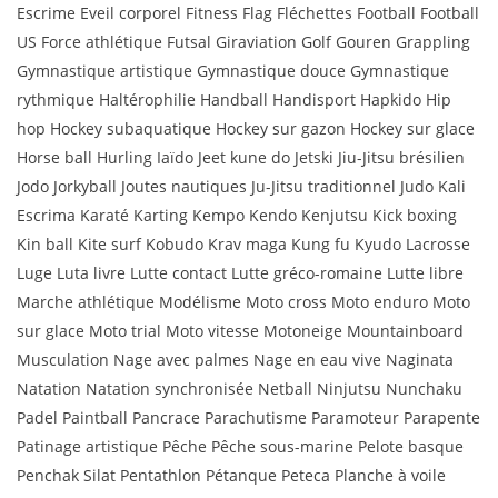
Escrime Eveil corporel Fitness Flag Fléchettes Football Football
US Force athlétique Futsal Giraviation Golf Gouren Grappling
Gymnastique artistique Gymnastique douce Gymnastique
rythmique Haltérophilie Handball Handisport Hapkido Hip
hop Hockey subaquatique Hockey sur gazon Hockey sur glace
Horse ball Hurling Iaïdo Jeet kune do Jetski Jiu-Jitsu brésilien
Jodo Jorkyball Joutes nautiques Ju-Jitsu traditionnel Judo Kali
Escrima Karaté Karting Kempo Kendo Kenjutsu Kick boxing
Kin ball Kite surf Kobudo Krav maga Kung fu Kyudo Lacrosse
Luge Luta livre Lutte contact Lutte gréco-romaine Lutte libre
Marche athlétique Modélisme Moto cross Moto enduro Moto
sur glace Moto trial Moto vitesse Motoneige Mountainboard
Musculation Nage avec palmes Nage en eau vive Naginata
Natation Natation synchronisée Netball Ninjutsu Nunchaku
Padel Paintball Pancrace Parachutisme Paramoteur Parapente
Patinage artistique Pêche Pêche sous-marine Pelote basque
Penchak Silat Pentathlon Pétanque Peteca Planche à voile