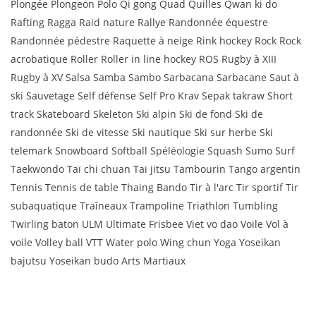
Plongée Plongeon Polo Qi gong Quad Quilles Qwan ki do
Rafting Ragga Raid nature Rallye Randonnée équestre
Randonnée pédestre Raquette à neige Rink hockey Rock Rock
acrobatique Roller Roller in line hockey ROS Rugby à XIII
Rugby à XV Salsa Samba Sambo Sarbacana Sarbacane Saut à
ski Sauvetage Self défense Self Pro Krav Sepak takraw Short
track Skateboard Skeleton Ski alpin Ski de fond Ski de
randonnée Ski de vitesse Ski nautique Ski sur herbe Ski
telemark Snowboard Softball Spéléologie Squash Sumo Surf
Taekwondo Taï chi chuan Taï jitsu Tambourin Tango argentin
Tennis Tennis de table Thaing Bando Tir à l'arc Tir sportif Tir
subaquatique Traîneaux Trampoline Triathlon Tumbling
Twirling baton ULM Ultimate Frisbee Viet vo dao Voile Vol à
voile Volley ball VTT Water polo Wing chun Yoga Yoseikan
bajutsu Yoseikan budo Arts Martiaux