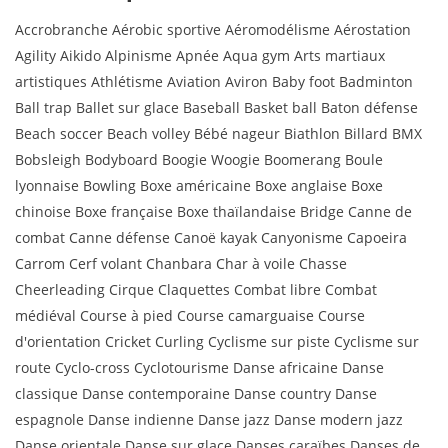
Accrobranche Aérobic sportive Aéromodélisme Aérostation
Agility Aikido Alpinisme Apnée Aqua gym Arts martiaux
artistiques Athlétisme Aviation Aviron Baby foot Badminton
Ball trap Ballet sur glace Baseball Basket ball Baton défense
Beach soccer Beach volley Bébé nageur Biathlon Billard BMX
Bobsleigh Bodyboard Boogie Woogie Boomerang Boule
lyonnaise Bowling Boxe américaine Boxe anglaise Boxe
chinoise Boxe française Boxe thaïlandaise Bridge Canne de
combat Canne défense Canoë kayak Canyonisme Capoeira
Carrom Cerf volant Chanbara Char à voile Chasse
Cheerleading Cirque Claquettes Combat libre Combat
médiéval Course à pied Course camarguaise Course
d'orientation Cricket Curling Cyclisme sur piste Cyclisme sur
route Cyclo-cross Cyclotourisme Danse africaine Danse
classique Danse contemporaine Danse country Danse
espagnole Danse indienne Danse jazz Danse modern jazz
Danse orientale Danse sur glace Danses caraïbes Danses de