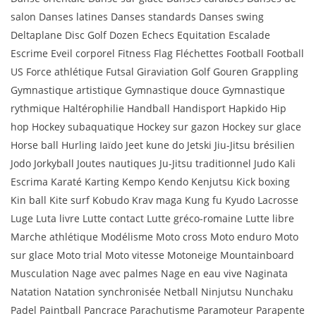
salon Danses latines Danses standards Danses swing
Deltaplane Disc Golf Dozen Echecs Equitation Escalade
Escrime Eveil corporel Fitness Flag Fléchettes Football Football
US Force athlétique Futsal Giraviation Golf Gouren Grappling
Gymnastique artistique Gymnastique douce Gymnastique
rythmique Haltérophilie Handball Handisport Hapkido Hip
hop Hockey subaquatique Hockey sur gazon Hockey sur glace
Horse ball Hurling Iaïdo Jeet kune do Jetski Jiu-Jitsu brésilien
Jodo Jorkyball Joutes nautiques Ju-Jitsu traditionnel Judo Kali
Escrima Karaté Karting Kempo Kendo Kenjutsu Kick boxing
Kin ball Kite surf Kobudo Krav maga Kung fu Kyudo Lacrosse
Luge Luta livre Lutte contact Lutte gréco-romaine Lutte libre
Marche athlétique Modélisme Moto cross Moto enduro Moto
sur glace Moto trial Moto vitesse Motoneige Mountainboard
Musculation Nage avec palmes Nage en eau vive Naginata
Natation Natation synchronisée Netball Ninjutsu Nunchaku
Padel Paintball Pancrace Parachutisme Paramoteur Parapente