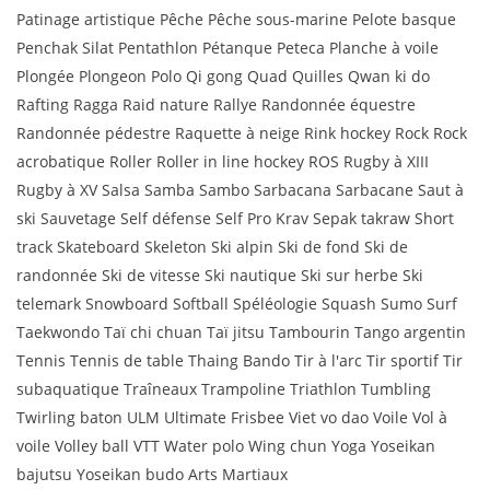
Patinage artistique Pêche Pêche sous-marine Pelote basque
Penchak Silat Pentathlon Pétanque Peteca Planche à voile
Plongée Plongeon Polo Qi gong Quad Quilles Qwan ki do
Rafting Ragga Raid nature Rallye Randonnée équestre
Randonnée pédestre Raquette à neige Rink hockey Rock Rock
acrobatique Roller Roller in line hockey ROS Rugby à XIII
Rugby à XV Salsa Samba Sambo Sarbacana Sarbacane Saut à
ski Sauvetage Self défense Self Pro Krav Sepak takraw Short
track Skateboard Skeleton Ski alpin Ski de fond Ski de
randonnée Ski de vitesse Ski nautique Ski sur herbe Ski
telemark Snowboard Softball Spéléologie Squash Sumo Surf
Taekwondo Taï chi chuan Taï jitsu Tambourin Tango argentin
Tennis Tennis de table Thaing Bando Tir à l'arc Tir sportif Tir
subaquatique Traîneaux Trampoline Triathlon Tumbling
Twirling baton ULM Ultimate Frisbee Viet vo dao Voile Vol à
voile Volley ball VTT Water polo Wing chun Yoga Yoseikan
bajutsu Yoseikan budo Arts Martiaux