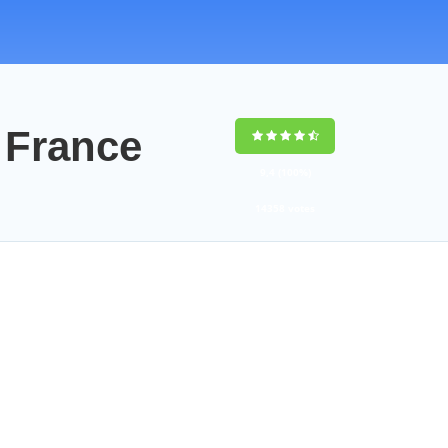
France
9,4
(100%)
14358
votes