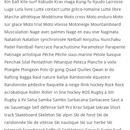
Kin ball Kite surf Kobudo Krav maga Kung fu Kyudo Lacrosse
Luge Luta livre Lutte contact Lutte gréco-romaine Lutte libre
Marche athlétique Modélisme Moto cross Moto enduro Moto
sur glace Moto trial Moto vitesse Motoneige Mountainboard
Musculation Nage avec palmes Nage en eau vive Naginata
Natation Natation synchronisée Netball Ninjutsu Nunchaku
Padel Paintball Pancrace Parachutisme Paramoteur Parapente
Patinage artistique Pêche Pêche sous-marine Pelote basque
Penchak Silat Pentathlon Pétanque Peteca Planche à voile
Plongée Plongeon Polo Qi gong Quad Quilles Qwan ki do
Rafting Ragga Raid nature Rallye Randonnée équestre
Randonnée pédestre Raquette à neige Rink hockey Rock Rock
acrobatique Roller Roller in line hockey ROS Rugby à XIII
Rugby à XV Salsa Samba Sambo Sarbacana Sarbacane Saut à
ski Sauvetage Self défense Self Pro Krav Sepak takraw Short
track Skateboard Skeleton Ski alpin Ski de fond Ski de
randonnée Ski de vitesse Ski nautique Ski sur herbe Ski
telemark Snowboard Softball Spéléologie Squash Sumo Surf