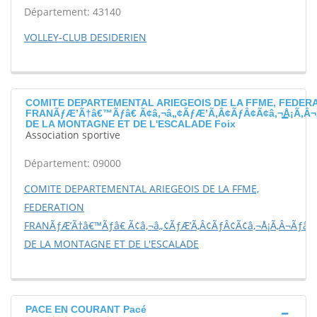
Département: 43140
VOLLEY-CLUB DESIDERIEN
COMITE DEPARTEMENTAL ARIEGEOIS DE LA FFME, FEDER
FRANÃƒÆ’Ã†â€™Ãƒâ€ Ã¢â‚¬â„¢ÃƒÆ’Ã‚Â¢ÃƒÂ¢Ã¢â‚¬Å¡Ã‚Â¬
DE LA MONTAGNE ET DE L'ESCALADE Foix
Association sportive
Département: 09000
COMITE DEPARTEMENTAL ARIEGEOIS DE LA FFME,
FEDERATION
FRANÃƒÆ’Ã†â€™Ãƒâ€ Ã¢â‚¬â„¢ÃƒÆ’Ã‚Â¢ÃƒÂ¢Ã¢â‚¬Å¡Ã‚Â¬Ãƒâ€š
DE LA MONTAGNE ET DE L'ESCALADE
PACE EN COURANT Pacé