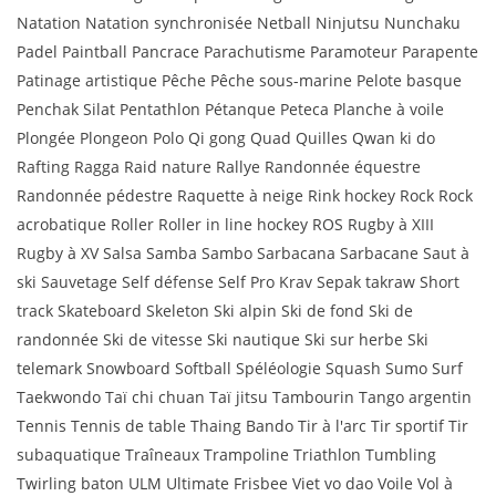
Natation Natation synchronisée Netball Ninjutsu Nunchaku
Padel Paintball Pancrace Parachutisme Paramoteur Parapente
Patinage artistique Pêche Pêche sous-marine Pelote basque
Penchak Silat Pentathlon Pétanque Peteca Planche à voile
Plongée Plongeon Polo Qi gong Quad Quilles Qwan ki do
Rafting Ragga Raid nature Rallye Randonnée équestre
Randonnée pédestre Raquette à neige Rink hockey Rock Rock
acrobatique Roller Roller in line hockey ROS Rugby à XIII
Rugby à XV Salsa Samba Sambo Sarbacana Sarbacane Saut à
ski Sauvetage Self défense Self Pro Krav Sepak takraw Short
track Skateboard Skeleton Ski alpin Ski de fond Ski de
randonnée Ski de vitesse Ski nautique Ski sur herbe Ski
telemark Snowboard Softball Spéléologie Squash Sumo Surf
Taekwondo Taï chi chuan Taï jitsu Tambourin Tango argentin
Tennis Tennis de table Thaing Bando Tir à l'arc Tir sportif Tir
subaquatique Traîneaux Trampoline Triathlon Tumbling
Twirling baton ULM Ultimate Frisbee Viet vo dao Voile Vol à