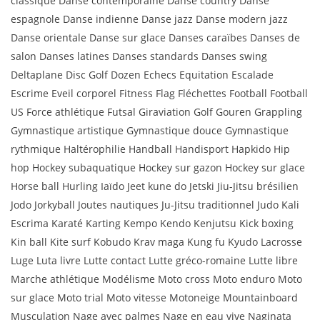
classique Danse contemporaine Danse country Danse
espagnole Danse indienne Danse jazz Danse modern jazz
Danse orientale Danse sur glace Danses caraïbes Danses de
salon Danses latines Danses standards Danses swing
Deltaplane Disc Golf Dozen Echecs Equitation Escalade
Escrime Eveil corporel Fitness Flag Fléchettes Football Football
US Force athlétique Futsal Giraviation Golf Gouren Grappling
Gymnastique artistique Gymnastique douce Gymnastique
rythmique Haltérophilie Handball Handisport Hapkido Hip
hop Hockey subaquatique Hockey sur gazon Hockey sur glace
Horse ball Hurling Iaïdo Jeet kune do Jetski Jiu-Jitsu brésilien
Jodo Jorkyball Joutes nautiques Ju-Jitsu traditionnel Judo Kali
Escrima Karaté Karting Kempo Kendo Kenjutsu Kick boxing
Kin ball Kite surf Kobudo Krav maga Kung fu Kyudo Lacrosse
Luge Luta livre Lutte contact Lutte gréco-romaine Lutte libre
Marche athlétique Modélisme Moto cross Moto enduro Moto
sur glace Moto trial Moto vitesse Motoneige Mountainboard
Musculation Nage avec palmes Nage en eau vive Naginata