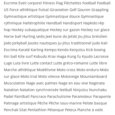
Escrime Eveil corporel Fitness Flag Fléchettes Football Football
US Force athlétique Futsal Giraviation Golf Gouren Grappling
Gymnastique artistique Gymnastique douce Gymnastique
rythmique Haltérophilie Handball Handisport Hapkido Hip
hop Hockey subaquatique Hockey sur gazon Hockey sur glace
Horse ball Hurling Iaïdo Jeet kune do Jetski Jiu-Jitsu brésilien
Jodo Jorkyball Joutes nautiques Ju-Jitsu traditionnel Judo Kali
Escrima Karaté Karting Kempo Kendo Kenjutsu Kick boxing
Kin ball Kite surf Kobudo Krav maga Kung fu Kyudo Lacrosse
Luge Luta livre Lutte contact Lutte gréco-romaine Lutte libre
Marche athlétique Modélisme Moto cross Moto enduro Moto
sur glace Moto trial Moto vitesse Motoneige Mountainboard
Musculation Nage avec palmes Nage en eau vive Naginata
Natation Natation synchronisée Netball Ninjutsu Nunchaku
Padel Paintball Pancrace Parachutisme Paramoteur Parapente
Patinage artistique Pêche Pêche sous-marine Pelote basque
Penchak Silat Pentathlon Pétanque Peteca Planche à voile