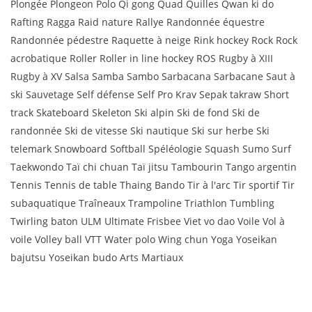
Plongée Plongeon Polo Qi gong Quad Quilles Qwan ki do
Rafting Ragga Raid nature Rallye Randonnée équestre
Randonnée pédestre Raquette à neige Rink hockey Rock Rock
acrobatique Roller Roller in line hockey ROS Rugby à XIII
Rugby à XV Salsa Samba Sambo Sarbacana Sarbacane Saut à
ski Sauvetage Self défense Self Pro Krav Sepak takraw Short
track Skateboard Skeleton Ski alpin Ski de fond Ski de
randonnée Ski de vitesse Ski nautique Ski sur herbe Ski
telemark Snowboard Softball Spéléologie Squash Sumo Surf
Taekwondo Taï chi chuan Taï jitsu Tambourin Tango argentin
Tennis Tennis de table Thaing Bando Tir à l'arc Tir sportif Tir
subaquatique Traîneaux Trampoline Triathlon Tumbling
Twirling baton ULM Ultimate Frisbee Viet vo dao Voile Vol à
voile Volley ball VTT Water polo Wing chun Yoga Yoseikan
bajutsu Yoseikan budo Arts Martiaux