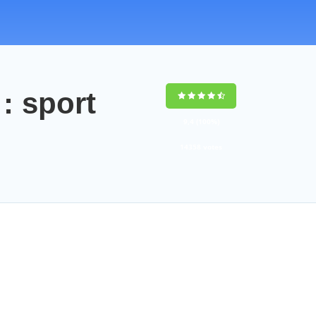
 sport
9,4
(100%)
14358
votes