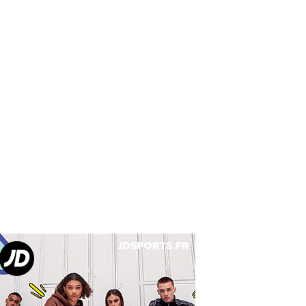
¬Ã¢âÂ¢ÂBE