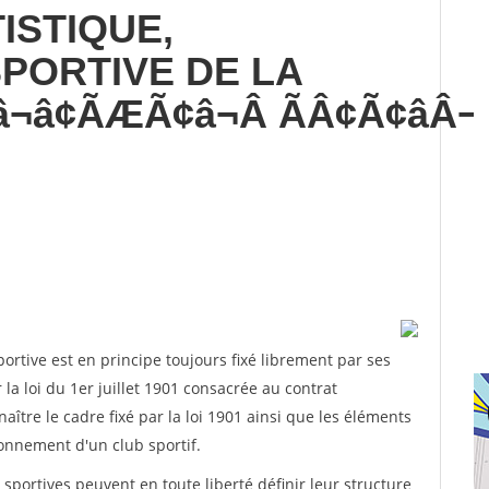
ISTIQUE,
PORTIVE DE LA
â¬â¢ÃÆÃ¢â¬Â ÃÂ¢Ã¢âÂ
rtive est en principe toujours fixé librement par ses
la loi du 1er juillet 1901 consacrée au contrat
aître le cadre fixé par la loi 1901 ainsi que les éléments
onnement d'un club sportif.
ns sportives peuvent en toute liberté définir leur structure