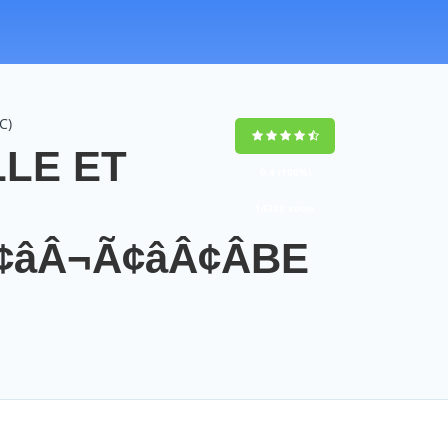
C)
LLE ET
9,4
(100%)
14358
votes
¢âÂ¬Ã¢âÂ¢ÂBE