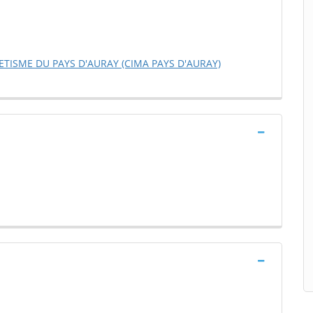
ISME DU PAYS D'AURAY (CIMA PAYS D'AURAY)