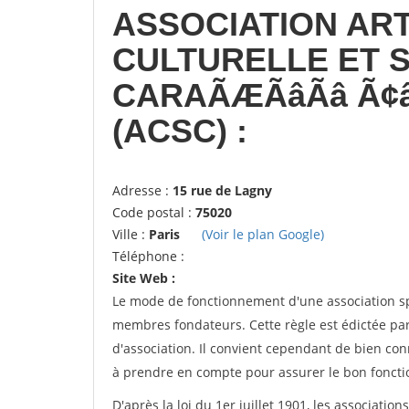
ASSOCIATION ART
CULTURELLE ET S
CARAÃÆÃâÃâ Ã¢
(ACSC) :
Adresse :
15 rue de Lagny
Code postal :
75020
Ville :
Paris
(Voir le plan Google)
Téléphone :
Site Web :
Le mode de fonctionnement d'une association spo
membres fondateurs. Cette règle est édictée par 
d'association. Il convient cependant de bien conn
à prendre en compte pour assurer le bon foncti
D'après la loi du 1er juillet 1901, les associatio