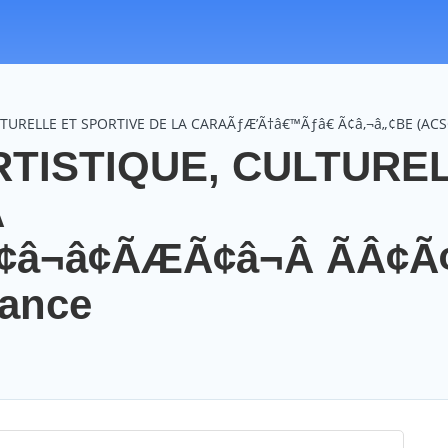
LTURELLE ET SPORTIVE DE LA CARAÃƒÆ’Ã†â€™Ãƒâ€ Ã¢â‚¬â„¢BE (ACS
RTISTIQUE, CULTURE
A
Ã¢â¬â¢ÃÆÃ¢â¬Â ÃÂ¢Ã
rance