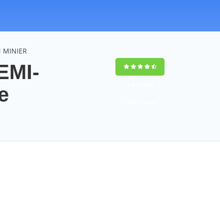
N MINIER
EMI-
9,4
(100%)
e
14358
votes