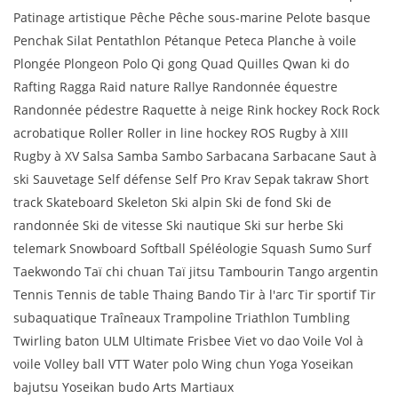
Patinage artistique Pêche Pêche sous-marine Pelote basque
Penchak Silat Pentathlon Pétanque Peteca Planche à voile
Plongée Plongeon Polo Qi gong Quad Quilles Qwan ki do
Rafting Ragga Raid nature Rallye Randonnée équestre
Randonnée pédestre Raquette à neige Rink hockey Rock Rock
acrobatique Roller Roller in line hockey ROS Rugby à XIII
Rugby à XV Salsa Samba Sambo Sarbacana Sarbacane Saut à
ski Sauvetage Self défense Self Pro Krav Sepak takraw Short
track Skateboard Skeleton Ski alpin Ski de fond Ski de
randonnée Ski de vitesse Ski nautique Ski sur herbe Ski
telemark Snowboard Softball Spéléologie Squash Sumo Surf
Taekwondo Taï chi chuan Taï jitsu Tambourin Tango argentin
Tennis Tennis de table Thaing Bando Tir à l'arc Tir sportif Tir
subaquatique Traîneaux Trampoline Triathlon Tumbling
Twirling baton ULM Ultimate Frisbee Viet vo dao Voile Vol à
voile Volley ball VTT Water polo Wing chun Yoga Yoseikan
bajutsu Yoseikan budo Arts Martiaux