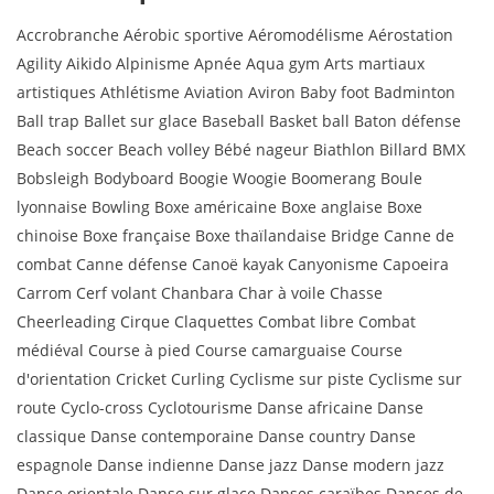
Accrobranche Aérobic sportive Aéromodélisme Aérostation
Agility Aikido Alpinisme Apnée Aqua gym Arts martiaux
artistiques Athlétisme Aviation Aviron Baby foot Badminton
Ball trap Ballet sur glace Baseball Basket ball Baton défense
Beach soccer Beach volley Bébé nageur Biathlon Billard BMX
Bobsleigh Bodyboard Boogie Woogie Boomerang Boule
lyonnaise Bowling Boxe américaine Boxe anglaise Boxe
chinoise Boxe française Boxe thaïlandaise Bridge Canne de
combat Canne défense Canoë kayak Canyonisme Capoeira
Carrom Cerf volant Chanbara Char à voile Chasse
Cheerleading Cirque Claquettes Combat libre Combat
médiéval Course à pied Course camarguaise Course
d'orientation Cricket Curling Cyclisme sur piste Cyclisme sur
route Cyclo-cross Cyclotourisme Danse africaine Danse
classique Danse contemporaine Danse country Danse
espagnole Danse indienne Danse jazz Danse modern jazz
Danse orientale Danse sur glace Danses caraïbes Danses de