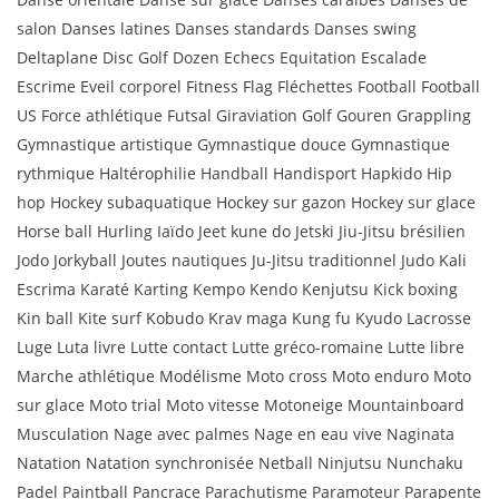
salon Danses latines Danses standards Danses swing
Deltaplane Disc Golf Dozen Echecs Equitation Escalade
Escrime Eveil corporel Fitness Flag Fléchettes Football Football
US Force athlétique Futsal Giraviation Golf Gouren Grappling
Gymnastique artistique Gymnastique douce Gymnastique
rythmique Haltérophilie Handball Handisport Hapkido Hip
hop Hockey subaquatique Hockey sur gazon Hockey sur glace
Horse ball Hurling Iaïdo Jeet kune do Jetski Jiu-Jitsu brésilien
Jodo Jorkyball Joutes nautiques Ju-Jitsu traditionnel Judo Kali
Escrima Karaté Karting Kempo Kendo Kenjutsu Kick boxing
Kin ball Kite surf Kobudo Krav maga Kung fu Kyudo Lacrosse
Luge Luta livre Lutte contact Lutte gréco-romaine Lutte libre
Marche athlétique Modélisme Moto cross Moto enduro Moto
sur glace Moto trial Moto vitesse Motoneige Mountainboard
Musculation Nage avec palmes Nage en eau vive Naginata
Natation Natation synchronisée Netball Ninjutsu Nunchaku
Padel Paintball Pancrace Parachutisme Paramoteur Parapente