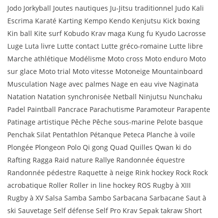
Jodo Jorkyball Joutes nautiques Ju-Jitsu traditionnel Judo Kali
Escrima Karaté Karting Kempo Kendo Kenjutsu Kick boxing
Kin ball Kite surf Kobudo Krav maga Kung fu Kyudo Lacrosse
Luge Luta livre Lutte contact Lutte gréco-romaine Lutte libre
Marche athlétique Modélisme Moto cross Moto enduro Moto
sur glace Moto trial Moto vitesse Motoneige Mountainboard
Musculation Nage avec palmes Nage en eau vive Naginata
Natation Natation synchronisée Netball Ninjutsu Nunchaku
Padel Paintball Pancrace Parachutisme Paramoteur Parapente
Patinage artistique Pêche Pêche sous-marine Pelote basque
Penchak Silat Pentathlon Pétanque Peteca Planche à voile
Plongée Plongeon Polo Qi gong Quad Quilles Qwan ki do
Rafting Ragga Raid nature Rallye Randonnée équestre
Randonnée pédestre Raquette à neige Rink hockey Rock Rock
acrobatique Roller Roller in line hockey ROS Rugby à XIII
Rugby à XV Salsa Samba Sambo Sarbacana Sarbacane Saut à
ski Sauvetage Self défense Self Pro Krav Sepak takraw Short