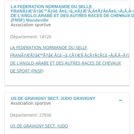
LA FEDERATION NORMANDE DU SELLE
FRANÃƒÆ’Ã†â€™Ãƒâ€ Ã¢â‚¬â„¢ÃƒÆ’Ã‚Â¢ÃƒÂ¢Ã¢â‚¬Å¡Ã‚Â¬
DE L'ANGLO-ARABE ET DES AUTRES RACES DE CHEVAUX 
(FNSF) Mondeville
Association sportive
Département: 14120
LA FEDERATION NORMANDE DU SELLE
FRANÃƒÆ’Ã†â€™Ãƒâ€ Ã¢â‚¬â„¢ÃƒÆ’Ã‚Â¢ÃƒÂ¢Ã¢â‚¬Å¡Ã‚Â¬Ãƒâ€š
DE L'ANGLO-ARABE ET DES AUTRES RACES DE CHEVAUX
DE SPORT (FNSF)
US DE GRAVIGNY SECT. JUDO GRAVIGNY
Association sportive
Département: 27930
US DE GRAVIGNY SECT. JUDO