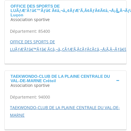
OFFICE DES SPORTS DE
LUÃƒÆ’Ã†â€™Ãƒâ€ Ã¢â‚¬â„¢ÃƒÆ’Ã‚Â¢ÃƒÂ¢Ã¢â‚¬Å¡Ã‚Â¬Ãƒ
Luçon
Association sportive
Département: 85400
OFFICE DES SPORTS DE
LUÃƒÆ’Ã†â€™Ãƒâ€ Ã¢â‚¬â„¢ÃƒÆ’Ã‚Â¢ÃƒÂ¢Ã¢â‚¬Å¡Ã‚Â¬Ãƒâ€šÃ
TAEKWONDO-CLUB DE LA PLAINE CENTRALE DU
VAL-DE-MARNE Créteil
Association sportive
Département: 94000
TAEKWONDO-CLUB DE LA PLAINE CENTRALE DU VAL-DE-
MARNE