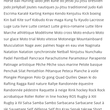
Horse ball Hurling Iaïdo Jeet kune do Jetski Jiu-Jitsu brésilien
Jodo Jorkyball Joutes nautiques Ju-Jitsu traditionnel Judo Kali
Escrima Karaté Karting Kempo Kendo Kenjutsu Kick boxing
Kin ball Kite surf Kobudo Krav maga Kung fu Kyudo Lacrosse
Luge Luta livre Lutte contact Lutte gréco-romaine Lutte libre
Marche athlétique Modélisme Moto cross Moto enduro Moto
sur glace Moto trial Moto vitesse Motoneige Mountainboard
Musculation Nage avec palmes Nage en eau vive Naginata
Natation Natation synchronisée Netball Ninjutsu Nunchaku
Padel Paintball Pancrace Parachutisme Paramoteur Parapente
Patinage artistique Pêche Pêche sous-marine Pelote basque
Penchak Silat Pentathlon Pétanque Peteca Planche à voile
Plongée Plongeon Polo Qi gong Quad Quilles Qwan ki do
Rafting Ragga Raid nature Rallye Randonnée équestre
Randonnée pédestre Raquette à neige Rink hockey Rock Rock
acrobatique Roller Roller in line hockey ROS Rugby à XIII
Rugby à XV Salsa Samba Sambo Sarbacana Sarbacane Saut à
ski Sauvetage Self défense Self Pro Krav Sepak takraw Short