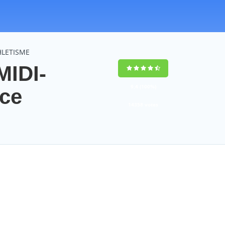
HLETISME
IDI-
9,4
(100%)
ce
14358
votes