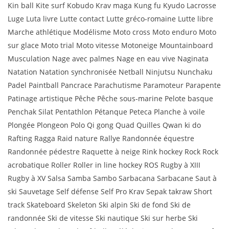
Kin ball Kite surf Kobudo Krav maga Kung fu Kyudo Lacrosse
Luge Luta livre Lutte contact Lutte gréco-romaine Lutte libre
Marche athlétique Modélisme Moto cross Moto enduro Moto
sur glace Moto trial Moto vitesse Motoneige Mountainboard
Musculation Nage avec palmes Nage en eau vive Naginata
Natation Natation synchronisée Netball Ninjutsu Nunchaku
Padel Paintball Pancrace Parachutisme Paramoteur Parapente
Patinage artistique Pêche Pêche sous-marine Pelote basque
Penchak Silat Pentathlon Pétanque Peteca Planche à voile
Plongée Plongeon Polo Qi gong Quad Quilles Qwan ki do
Rafting Ragga Raid nature Rallye Randonnée équestre
Randonnée pédestre Raquette à neige Rink hockey Rock Rock
acrobatique Roller Roller in line hockey ROS Rugby à XIII
Rugby à XV Salsa Samba Sambo Sarbacana Sarbacane Saut à
ski Sauvetage Self défense Self Pro Krav Sepak takraw Short
track Skateboard Skeleton Ski alpin Ski de fond Ski de
randonnée Ski de vitesse Ski nautique Ski sur herbe Ski