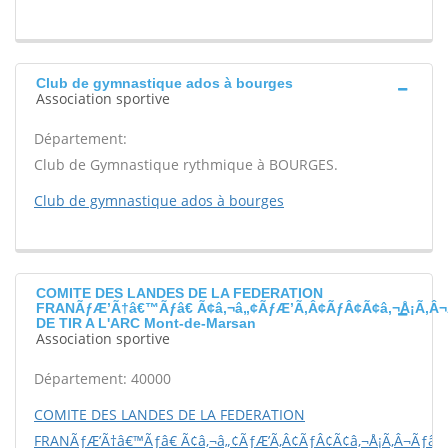
Club de gymnastique ados à bourges
Association sportive
Département:
Club de Gymnastique rythmique à BOURGES.
Club de gymnastique ados à bourges
COMITE DES LANDES DE LA FEDERATION
FRANÃƒÆ’Ã†â€™Ãƒâ€ Ã¢â‚¬â„¢ÃƒÆ’Ã‚Â¢ÃƒÂ¢Ã¢â‚¬Å¡Ã‚Â¬
DE TIR A L'ARC Mont-de-Marsan
Association sportive
Département: 40000
COMITE DES LANDES DE LA FEDERATION
FRANÃƒÆ’Ã†â€™Ãƒâ€ Ã¢â‚¬â„¢ÃƒÆ’Ã‚Â¢ÃƒÂ¢Ã¢â‚¬Å¡Ã‚Â¬Ãƒâ€š