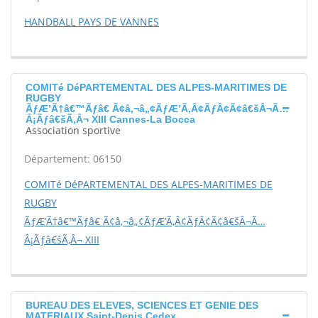
HANDBALL PAYS DE VANNES
COMITé DéPARTEMENTAL DES ALPES-MARITIMES DE
RUGBY
ÃƒÆ’Ã†â€™Ãƒâ€ Ã¢â‚¬â„¢ÃƒÆ’Ã‚Â¢ÃƒÂ¢Ã¢â€šÂ¬Ã…
Â¡Ãƒâ€šÃ‚Â¬ XIII Cannes-La Bocca
Association sportive
Département: 06150
COMITé DéPARTEMENTAL DES ALPES-MARITIMES DE
RUGBY
ÃƒÆ’Ã†â€™Ãƒâ€ Ã¢â‚¬â„¢ÃƒÆ’Ã‚Â¢ÃƒÂ¢Ã¢â€šÂ¬Ã…
Â¡Ãƒâ€šÃ‚Â¬ XIII
BUREAU DES ELEVES, SCIENCES ET GENIE DES
MATERIAUX Saint-Denis Cedex