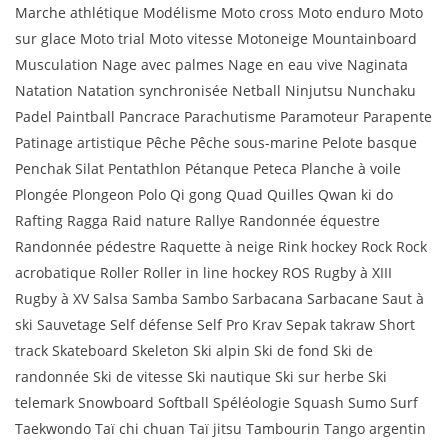
Marche athlétique Modélisme Moto cross Moto enduro Moto
sur glace Moto trial Moto vitesse Motoneige Mountainboard
Musculation Nage avec palmes Nage en eau vive Naginata
Natation Natation synchronisée Netball Ninjutsu Nunchaku
Padel Paintball Pancrace Parachutisme Paramoteur Parapente
Patinage artistique Pêche Pêche sous-marine Pelote basque
Penchak Silat Pentathlon Pétanque Peteca Planche à voile
Plongée Plongeon Polo Qi gong Quad Quilles Qwan ki do
Rafting Ragga Raid nature Rallye Randonnée équestre
Randonnée pédestre Raquette à neige Rink hockey Rock Rock
acrobatique Roller Roller in line hockey ROS Rugby à XIII
Rugby à XV Salsa Samba Sambo Sarbacana Sarbacane Saut à
ski Sauvetage Self défense Self Pro Krav Sepak takraw Short
track Skateboard Skeleton Ski alpin Ski de fond Ski de
randonnée Ski de vitesse Ski nautique Ski sur herbe Ski
telemark Snowboard Softball Spéléologie Squash Sumo Surf
Taekwondo Taï chi chuan Taï jitsu Tambourin Tango argentin