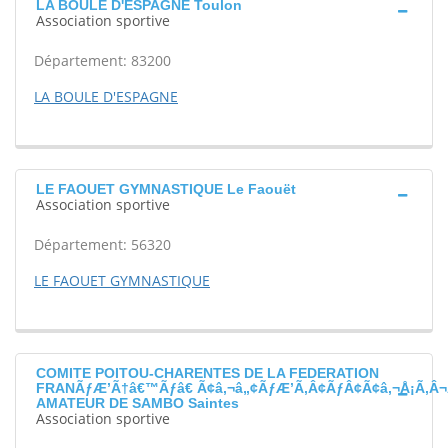
LA BOULE D'ESPAGNE Toulon
Association sportive
Département: 83200
LA BOULE D'ESPAGNE
LE FAOUET GYMNASTIQUE Le Faouët
Association sportive
Département: 56320
LE FAOUET GYMNASTIQUE
COMITE POITOU-CHARENTES DE LA FEDERATION
FRANÃƒÆ’Ã†â€™Ãƒâ€ Ã¢â‚¬â„¢ÃƒÆ’Ã‚Â¢ÃƒÂ¢Ã¢â‚¬Å¡Ã‚Â¬
AMATEUR DE SAMBO Saintes
Association sportive