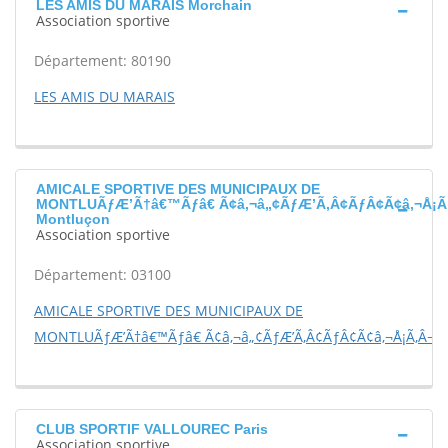
LES AMIS DU MARAIS Morchain
Association sportive
Département: 80190
LES AMIS DU MARAIS
AMICALE SPORTIVE DES MUNICIPAUX DE
MONTLUÃƒÆ’Ã†â€™Ãƒâ€ Ã¢â‚¬â„¢ÃƒÆ’Ã‚Â¢ÃƒÂ¢Ã¢â‚¬Å¡Ã
Montluçon
Association sportive
Département: 03100
AMICALE SPORTIVE DES MUNICIPAUX DE
MONTLUÃƒÆ’Ã†â€™Ãƒâ€ Ã¢â‚¬â„¢ÃƒÆ’Ã‚Â¢ÃƒÂ¢Ã¢â‚¬Å¡Ã‚Â¬Ã
CLUB SPORTIF VALLOUREC Paris
Association sportive