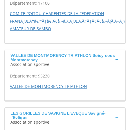
Département: 17100
COMITE POITOU-CHARENTES DE LA FEDERATION
FRANÃƒÆ’Ã†â€™Ãƒâ€ Ã¢â‚¬â„¢ÃƒÆ’Ã‚Â¢ÃƒÂ¢Ã¢â‚¬Å¡Ã‚Â¬Ãƒâ€š
AMATEUR DE SAMBO
VALLEE DE MONTMORENCY TRIATHLON Soisy-sous-
Montmorency
Association sportive
Département: 95230
VALLEE DE MONTMORENCY TRIATHLON
LES GORILLES DE SAVIGNE L'EVEQUE Savigné-
l’Evêque
Association sportive