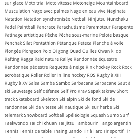
sur glace Moto trial Moto vitesse Motoneige Mountainboard
Musculation Nage avec palmes Nage en eau vive Naginata
Natation Natation synchronisée Netball Ninjutsu Nunchaku
Padel Paintball Pancrace Parachutisme Paramoteur Parapente
Patinage artistique Pêche Pêche sous-marine Pelote basque
Penchak Silat Pentathlon Pétanque Peteca Planche à voile
Plongée Plongeon Polo Qi gong Quad Quilles Qwan ki do
Rafting Ragga Raid nature Rallye Randonnée équestre
Randonnée pédestre Raquette à neige Rink hockey Rock Rock
acrobatique Roller Roller in line hockey ROS Rugby à XIII
Rugby à XV Salsa Samba Sambo Sarbacana Sarbacane Saut à
ski Sauvetage Self défense Self Pro Krav Sepak takraw Short
track Skateboard Skeleton Ski alpin Ski de fond Ski de
randonnée Ski de vitesse Ski nautique Ski sur herbe Ski
telemark Snowboard Softball Spéléologie Squash Sumo Surf
Taekwondo Taï chi chuan Taï jitsu Tambourin Tango argentin
Tennis Tennis de table Thaing Bando Tir à l'arc Tir sportif Tir