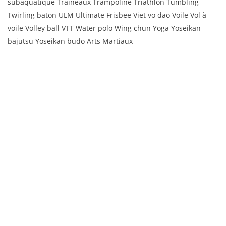
subaquatique Traîneaux Trampoline Triathlon Tumbling
Twirling baton ULM Ultimate Frisbee Viet vo dao Voile Vol à
voile Volley ball VTT Water polo Wing chun Yoga Yoseikan
bajutsu Yoseikan budo Arts Martiaux