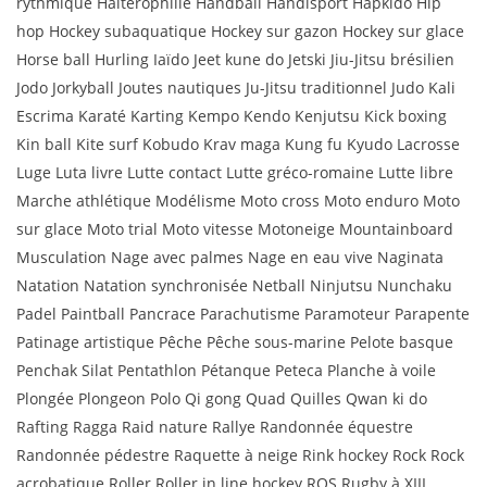
rythmique Haltérophilie Handball Handisport Hapkido Hip
hop Hockey subaquatique Hockey sur gazon Hockey sur glace
Horse ball Hurling Iaïdo Jeet kune do Jetski Jiu-Jitsu brésilien
Jodo Jorkyball Joutes nautiques Ju-Jitsu traditionnel Judo Kali
Escrima Karaté Karting Kempo Kendo Kenjutsu Kick boxing
Kin ball Kite surf Kobudo Krav maga Kung fu Kyudo Lacrosse
Luge Luta livre Lutte contact Lutte gréco-romaine Lutte libre
Marche athlétique Modélisme Moto cross Moto enduro Moto
sur glace Moto trial Moto vitesse Motoneige Mountainboard
Musculation Nage avec palmes Nage en eau vive Naginata
Natation Natation synchronisée Netball Ninjutsu Nunchaku
Padel Paintball Pancrace Parachutisme Paramoteur Parapente
Patinage artistique Pêche Pêche sous-marine Pelote basque
Penchak Silat Pentathlon Pétanque Peteca Planche à voile
Plongée Plongeon Polo Qi gong Quad Quilles Qwan ki do
Rafting Ragga Raid nature Rallye Randonnée équestre
Randonnée pédestre Raquette à neige Rink hockey Rock Rock
acrobatique Roller Roller in line hockey ROS Rugby à XIII