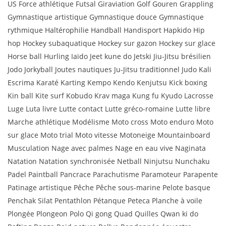
US Force athlétique Futsal Giraviation Golf Gouren Grappling
Gymnastique artistique Gymnastique douce Gymnastique
rythmique Haltérophilie Handball Handisport Hapkido Hip
hop Hockey subaquatique Hockey sur gazon Hockey sur glace
Horse ball Hurling Iaïdo Jeet kune do Jetski Jiu-Jitsu brésilien
Jodo Jorkyball Joutes nautiques Ju-Jitsu traditionnel Judo Kali
Escrima Karaté Karting Kempo Kendo Kenjutsu Kick boxing
Kin ball Kite surf Kobudo Krav maga Kung fu Kyudo Lacrosse
Luge Luta livre Lutte contact Lutte gréco-romaine Lutte libre
Marche athlétique Modélisme Moto cross Moto enduro Moto
sur glace Moto trial Moto vitesse Motoneige Mountainboard
Musculation Nage avec palmes Nage en eau vive Naginata
Natation Natation synchronisée Netball Ninjutsu Nunchaku
Padel Paintball Pancrace Parachutisme Paramoteur Parapente
Patinage artistique Pêche Pêche sous-marine Pelote basque
Penchak Silat Pentathlon Pétanque Peteca Planche à voile
Plongée Plongeon Polo Qi gong Quad Quilles Qwan ki do