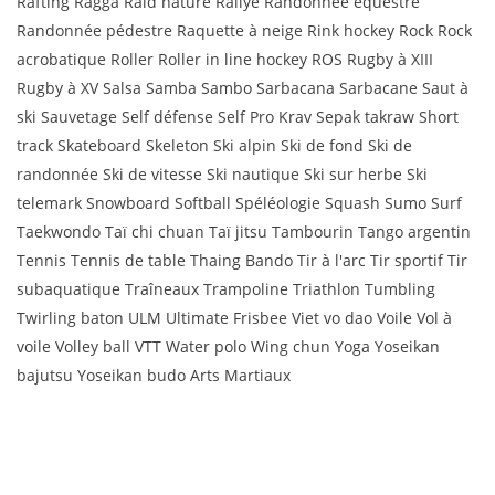
Rafting Ragga Raid nature Rallye Randonnée équestre
Randonnée pédestre Raquette à neige Rink hockey Rock Rock
acrobatique Roller Roller in line hockey ROS Rugby à XIII
Rugby à XV Salsa Samba Sambo Sarbacana Sarbacane Saut à
ski Sauvetage Self défense Self Pro Krav Sepak takraw Short
track Skateboard Skeleton Ski alpin Ski de fond Ski de
randonnée Ski de vitesse Ski nautique Ski sur herbe Ski
telemark Snowboard Softball Spéléologie Squash Sumo Surf
Taekwondo Taï chi chuan Taï jitsu Tambourin Tango argentin
Tennis Tennis de table Thaing Bando Tir à l'arc Tir sportif Tir
subaquatique Traîneaux Trampoline Triathlon Tumbling
Twirling baton ULM Ultimate Frisbee Viet vo dao Voile Vol à
voile Volley ball VTT Water polo Wing chun Yoga Yoseikan
bajutsu Yoseikan budo Arts Martiaux