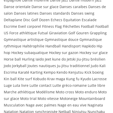
espagnole Danse indienne Danse jazz Danse modern jazz
Danse orientale Danse sur glace Danses caraïbes Danses de
salon Danses latines Danses standards Danses swing
Deltaplane Disc Golf Dozen Echecs Equitation Escalade
Escrime Eveil corporel Fitness Flag Fléchettes Football Football
US Force athlétique Futsal Giraviation Golf Gouren Grappling
Gymnastique artistique Gymnastique douce Gymnastique
rythmique Haltérophilie Handball Handisport Hapkido Hip
hop Hockey subaquatique Hockey sur gazon Hockey sur glace
Horse ball Hurling Iaïdo Jeet kune do Jetski Jiu-Jitsu brésilien
Jodo Jorkyball Joutes nautiques Ju-Jitsu traditionnel Judo Kali
Escrima Karaté Karting Kempo Kendo Kenjutsu Kick boxing
Kin ball Kite surf Kobudo Krav maga Kung fu Kyudo Lacrosse
Luge Luta livre Lutte contact Lutte gréco-romaine Lutte libre
Marche athlétique Modélisme Moto cross Moto enduro Moto
sur glace Moto trial Moto vitesse Motoneige Mountainboard
Musculation Nage avec palmes Nage en eau vive Naginata
Natation Natation synchronisée Netball Ninjutsu Nunchaku