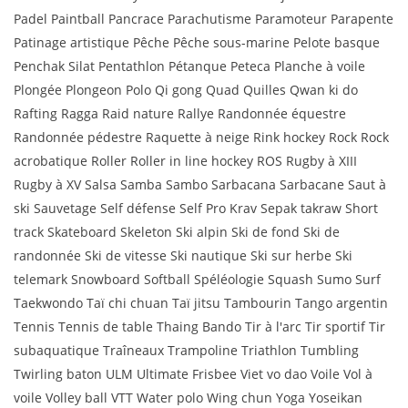
Padel Paintball Pancrace Parachutisme Paramoteur Parapente
Patinage artistique Pêche Pêche sous-marine Pelote basque
Penchak Silat Pentathlon Pétanque Peteca Planche à voile
Plongée Plongeon Polo Qi gong Quad Quilles Qwan ki do
Rafting Ragga Raid nature Rallye Randonnée équestre
Randonnée pédestre Raquette à neige Rink hockey Rock Rock
acrobatique Roller Roller in line hockey ROS Rugby à XIII
Rugby à XV Salsa Samba Sambo Sarbacana Sarbacane Saut à
ski Sauvetage Self défense Self Pro Krav Sepak takraw Short
track Skateboard Skeleton Ski alpin Ski de fond Ski de
randonnée Ski de vitesse Ski nautique Ski sur herbe Ski
telemark Snowboard Softball Spéléologie Squash Sumo Surf
Taekwondo Taï chi chuan Taï jitsu Tambourin Tango argentin
Tennis Tennis de table Thaing Bando Tir à l'arc Tir sportif Tir
subaquatique Traîneaux Trampoline Triathlon Tumbling
Twirling baton ULM Ultimate Frisbee Viet vo dao Voile Vol à
voile Volley ball VTT Water polo Wing chun Yoga Yoseikan