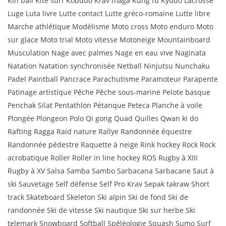
Kin ball Kite surf Kobudo Krav maga Kung fu Kyudo Lacrosse
Luge Luta livre Lutte contact Lutte gréco-romaine Lutte libre
Marche athlétique Modélisme Moto cross Moto enduro Moto
sur glace Moto trial Moto vitesse Motoneige Mountainboard
Musculation Nage avec palmes Nage en eau vive Naginata
Natation Natation synchronisée Netball Ninjutsu Nunchaku
Padel Paintball Pancrace Parachutisme Paramoteur Parapente
Patinage artistique Pêche Pêche sous-marine Pelote basque
Penchak Silat Pentathlon Pétanque Peteca Planche à voile
Plongée Plongeon Polo Qi gong Quad Quilles Qwan ki do
Rafting Ragga Raid nature Rallye Randonnée équestre
Randonnée pédestre Raquette à neige Rink hockey Rock Rock
acrobatique Roller Roller in line hockey ROS Rugby à XIII
Rugby à XV Salsa Samba Sambo Sarbacana Sarbacane Saut à
ski Sauvetage Self défense Self Pro Krav Sepak takraw Short
track Skateboard Skeleton Ski alpin Ski de fond Ski de
randonnée Ski de vitesse Ski nautique Ski sur herbe Ski
telemark Snowboard Softball Spéléologie Squash Sumo Surf