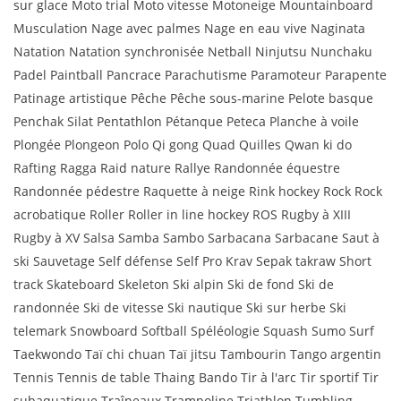
sur glace Moto trial Moto vitesse Motoneige Mountainboard
Musculation Nage avec palmes Nage en eau vive Naginata
Natation Natation synchronisée Netball Ninjutsu Nunchaku
Padel Paintball Pancrace Parachutisme Paramoteur Parapente
Patinage artistique Pêche Pêche sous-marine Pelote basque
Penchak Silat Pentathlon Pétanque Peteca Planche à voile
Plongée Plongeon Polo Qi gong Quad Quilles Qwan ki do
Rafting Ragga Raid nature Rallye Randonnée équestre
Randonnée pédestre Raquette à neige Rink hockey Rock Rock
acrobatique Roller Roller in line hockey ROS Rugby à XIII
Rugby à XV Salsa Samba Sambo Sarbacana Sarbacane Saut à
ski Sauvetage Self défense Self Pro Krav Sepak takraw Short
track Skateboard Skeleton Ski alpin Ski de fond Ski de
randonnée Ski de vitesse Ski nautique Ski sur herbe Ski
telemark Snowboard Softball Spéléologie Squash Sumo Surf
Taekwondo Taï chi chuan Taï jitsu Tambourin Tango argentin
Tennis Tennis de table Thaing Bando Tir à l'arc Tir sportif Tir
subaquatique Traîneaux Trampoline Triathlon Tumbling