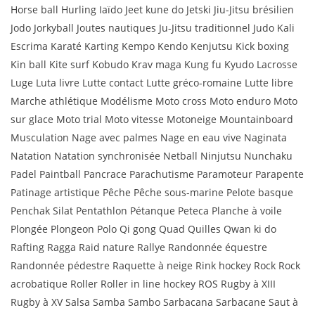
Horse ball Hurling Iaïdo Jeet kune do Jetski Jiu-Jitsu brésilien
Jodo Jorkyball Joutes nautiques Ju-Jitsu traditionnel Judo Kali
Escrima Karaté Karting Kempo Kendo Kenjutsu Kick boxing
Kin ball Kite surf Kobudo Krav maga Kung fu Kyudo Lacrosse
Luge Luta livre Lutte contact Lutte gréco-romaine Lutte libre
Marche athlétique Modélisme Moto cross Moto enduro Moto
sur glace Moto trial Moto vitesse Motoneige Mountainboard
Musculation Nage avec palmes Nage en eau vive Naginata
Natation Natation synchronisée Netball Ninjutsu Nunchaku
Padel Paintball Pancrace Parachutisme Paramoteur Parapente
Patinage artistique Pêche Pêche sous-marine Pelote basque
Penchak Silat Pentathlon Pétanque Peteca Planche à voile
Plongée Plongeon Polo Qi gong Quad Quilles Qwan ki do
Rafting Ragga Raid nature Rallye Randonnée équestre
Randonnée pédestre Raquette à neige Rink hockey Rock Rock
acrobatique Roller Roller in line hockey ROS Rugby à XIII
Rugby à XV Salsa Samba Sambo Sarbacana Sarbacane Saut à