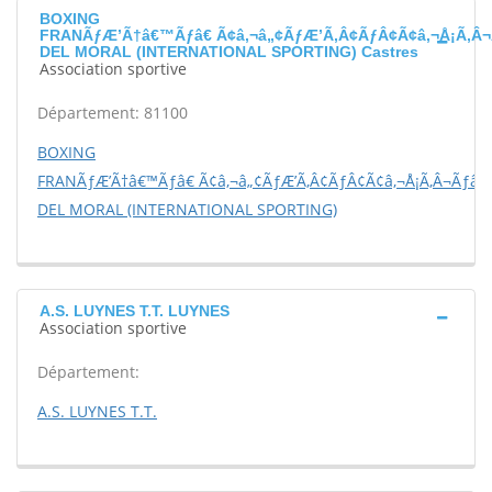
BOXING
FRANÃƒÆ’Ã†â€™Ãƒâ€ Ã¢â‚¬â„¢ÃƒÆ’Ã‚Â¢ÃƒÂ¢Ã¢â‚¬Å¡Ã‚Â¬
DEL MORAL (INTERNATIONAL SPORTING) Castres
Association sportive
Département: 81100
BOXING
FRANÃƒÆ’Ã†â€™Ãƒâ€ Ã¢â‚¬â„¢ÃƒÆ’Ã‚Â¢ÃƒÂ¢Ã¢â‚¬Å¡Ã‚Â¬Ãƒâ€š
DEL MORAL (INTERNATIONAL SPORTING)
A.S. LUYNES T.T. LUYNES
Association sportive
Département:
A.S. LUYNES T.T.