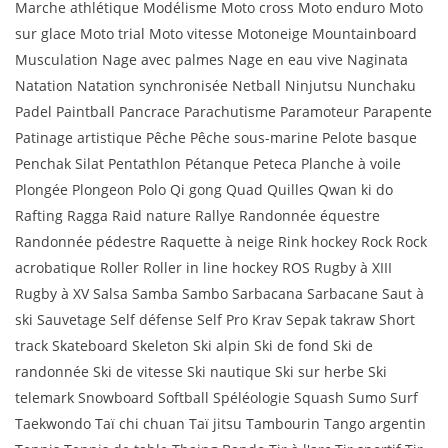
Marche athlétique Modélisme Moto cross Moto enduro Moto
sur glace Moto trial Moto vitesse Motoneige Mountainboard
Musculation Nage avec palmes Nage en eau vive Naginata
Natation Natation synchronisée Netball Ninjutsu Nunchaku
Padel Paintball Pancrace Parachutisme Paramoteur Parapente
Patinage artistique Pêche Pêche sous-marine Pelote basque
Penchak Silat Pentathlon Pétanque Peteca Planche à voile
Plongée Plongeon Polo Qi gong Quad Quilles Qwan ki do
Rafting Ragga Raid nature Rallye Randonnée équestre
Randonnée pédestre Raquette à neige Rink hockey Rock Rock
acrobatique Roller Roller in line hockey ROS Rugby à XIII
Rugby à XV Salsa Samba Sambo Sarbacana Sarbacane Saut à
ski Sauvetage Self défense Self Pro Krav Sepak takraw Short
track Skateboard Skeleton Ski alpin Ski de fond Ski de
randonnée Ski de vitesse Ski nautique Ski sur herbe Ski
telemark Snowboard Softball Spéléologie Squash Sumo Surf
Taekwondo Taï chi chuan Taï jitsu Tambourin Tango argentin