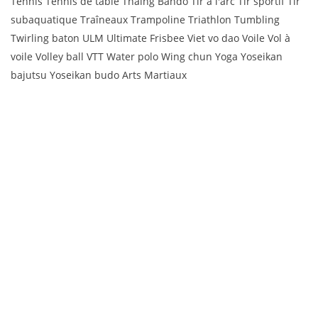
Tennis Tennis de table Thaing Bando Tir à l'arc Tir sportif Tir
subaquatique Traîneaux Trampoline Triathlon Tumbling
Twirling baton ULM Ultimate Frisbee Viet vo dao Voile Vol à
voile Volley ball VTT Water polo Wing chun Yoga Yoseikan
bajutsu Yoseikan budo Arts Martiaux