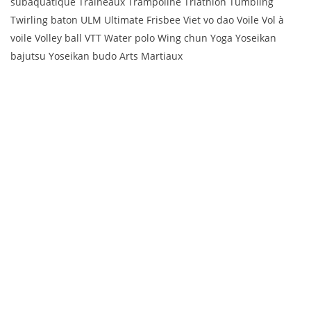
subaquatique Traîneaux Trampoline Triathlon Tumbling
Twirling baton ULM Ultimate Frisbee Viet vo dao Voile Vol à
voile Volley ball VTT Water polo Wing chun Yoga Yoseikan
bajutsu Yoseikan budo Arts Martiaux