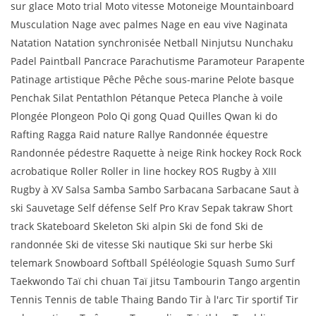
sur glace Moto trial Moto vitesse Motoneige Mountainboard
Musculation Nage avec palmes Nage en eau vive Naginata
Natation Natation synchronisée Netball Ninjutsu Nunchaku
Padel Paintball Pancrace Parachutisme Paramoteur Parapente
Patinage artistique Pêche Pêche sous-marine Pelote basque
Penchak Silat Pentathlon Pétanque Peteca Planche à voile
Plongée Plongeon Polo Qi gong Quad Quilles Qwan ki do
Rafting Ragga Raid nature Rallye Randonnée équestre
Randonnée pédestre Raquette à neige Rink hockey Rock Rock
acrobatique Roller Roller in line hockey ROS Rugby à XIII
Rugby à XV Salsa Samba Sambo Sarbacana Sarbacane Saut à
ski Sauvetage Self défense Self Pro Krav Sepak takraw Short
track Skateboard Skeleton Ski alpin Ski de fond Ski de
randonnée Ski de vitesse Ski nautique Ski sur herbe Ski
telemark Snowboard Softball Spéléologie Squash Sumo Surf
Taekwondo Taï chi chuan Taï jitsu Tambourin Tango argentin
Tennis Tennis de table Thaing Bando Tir à l'arc Tir sportif Tir