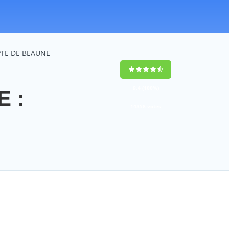
PTE DE BEAUNE
9,4
(100%)
 :
14358
votes