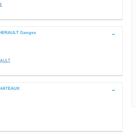
E
'HERAULT Ganges
RAULT
CHATEAUX