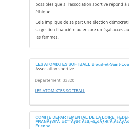
possibles que si l'association sportive répond à
éthique.
Cela implique de sa part une élection démocra
sa gestion financière ou encore un égal accès 
les femmes.
LES ATOMIXTES SOFTBALL Braud-et-Saint-Lou
Association sportive
Département: 33820
LES ATOMIXTES SOFTBALL
COMITE DEPARTEMENTAL DE LA LOIRE, FEDE
FRANÃƒÆ’Ã†â€™Ãƒâ€ Ã¢â‚¬â„¢ÃƒÆ’Ã‚Â¢ÃƒÂ¢Ã
Etienne