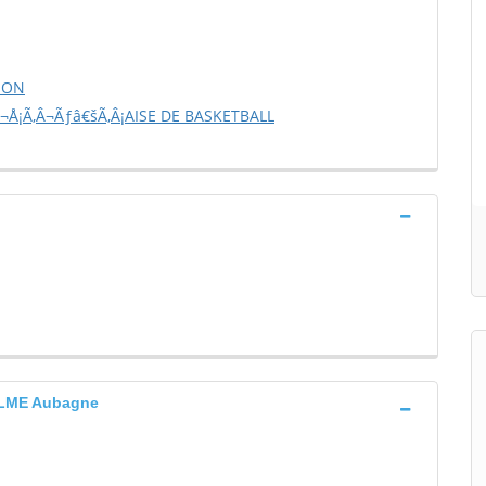
ION
¬Å¡Ã‚Â¬Ãƒâ€šÃ‚Â¡AISE DE BASKETBALL
LME Aubagne