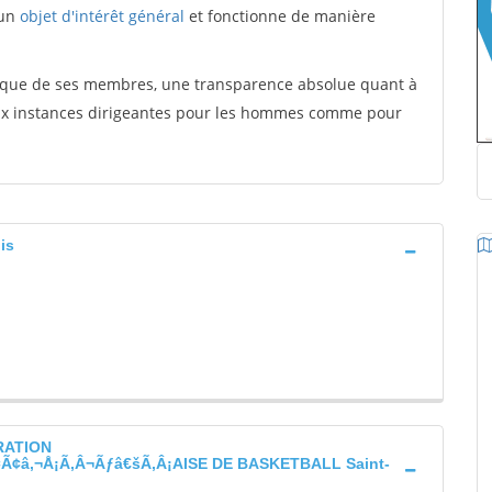
 un
objet d'intérêt général
et fonctionne de manière
tique de ses membres, une transparence absolue quant à
aux instances dirigeantes pour les hommes comme pour
is
RATION
¢â‚¬Å¡Ã‚Â¬Ãƒâ€šÃ‚Â¡AISE DE BASKETBALL Saint-