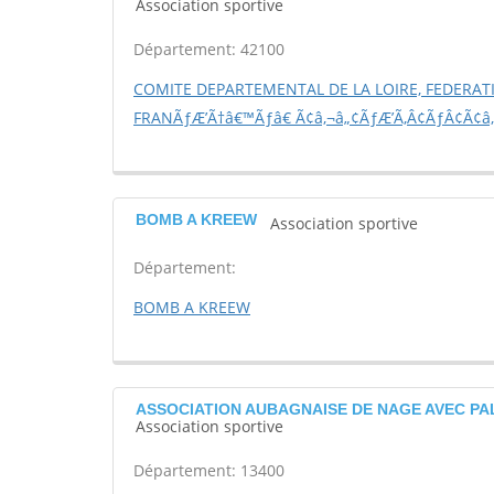
Association sportive
Département: 42100
COMITE DEPARTEMENTAL DE LA LOIRE, FEDERAT
FRANÃƒÆ’Ã†â€™Ãƒâ€ Ã¢â‚¬â„¢ÃƒÆ’Ã‚Â¢ÃƒÂ¢Ã¢â‚
BOMB A KREEW
Association sportive
Département:
BOMB A KREEW
ASSOCIATION AUBAGNAISE DE NAGE AVEC PA
Association sportive
Département: 13400