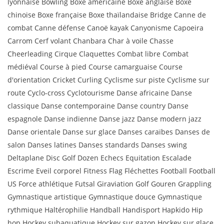
lyonnaise Bowling Boxe américaine Boxe anglaise Boxe
chinoise Boxe française Boxe thaïlandaise Bridge Canne de
combat Canne défense Canoë kayak Canyonisme Capoeira
Carrom Cerf volant Chanbara Char à voile Chasse
Cheerleading Cirque Claquettes Combat libre Combat
médiéval Course à pied Course camarguaise Course
d'orientation Cricket Curling Cyclisme sur piste Cyclisme sur
route Cyclo-cross Cyclotourisme Danse africaine Danse
classique Danse contemporaine Danse country Danse
espagnole Danse indienne Danse jazz Danse modern jazz
Danse orientale Danse sur glace Danses caraïbes Danses de
salon Danses latines Danses standards Danses swing
Deltaplane Disc Golf Dozen Echecs Equitation Escalade
Escrime Eveil corporel Fitness Flag Fléchettes Football Football
US Force athlétique Futsal Giraviation Golf Gouren Grappling
Gymnastique artistique Gymnastique douce Gymnastique
rythmique Haltérophilie Handball Handisport Hapkido Hip
hop Hockey subaquatique Hockey sur gazon Hockey sur glace