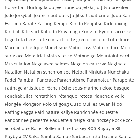
Horse ball Hurling Iaïdo Jeet kune do Jetski Jiu-Jitsu brésilien
Jodo Jorkyball Joutes nautiques Ju-Jitsu traditionnel Judo Kali
Escrima Karaté Karting Kempo Kendo Kenjutsu Kick boxing
Kin ball Kite surf Kobudo Krav maga Kung fu Kyudo Lacrosse
Luge Luta livre Lutte contact Lutte gréco-romaine Lutte libre
Marche athlétique Modélisme Moto cross Moto enduro Moto
sur glace Moto trial Moto vitesse Motoneige Mountainboard
Musculation Nage avec palmes Nage en eau vive Naginata
Natation Natation synchronisée Netball Ninjutsu Nunchaku
Padel Paintball Pancrace Parachutisme Paramoteur Parapente
Patinage artistique Pêche Pêche sous-marine Pelote basque
Penchak Silat Pentathlon Pétanque Peteca Planche à voile
Plongée Plongeon Polo Qi gong Quad Quilles Qwan ki do
Rafting Ragga Raid nature Rallye Randonnée équestre
Randonnée pédestre Raquette à neige Rink hockey Rock Rock
acrobatique Roller Roller in line hockey ROS Rugby à XIII
Rugby à XV Salsa Samba Sambo Sarbacana Sarbacane Saut à