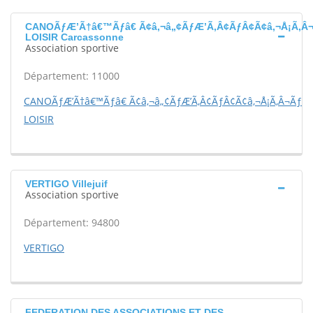
CANOÃƒÆ’Ã†â€™Ãƒâ€ Ã¢â‚¬â„¢ÃƒÆ’Ã‚Â¢ÃƒÂ¢Ã¢â‚¬Å¡Ã‚Â¬
LOISIR Carcassonne
Association sportive
Département: 11000
CANOÃƒÆ’Ã†â€™Ãƒâ€ Ã¢â‚¬â„¢ÃƒÆ’Ã‚Â¢ÃƒÂ¢Ã¢â‚¬Å¡Ã‚Â¬Ãƒâ€
LOISIR
VERTIGO Villejuif
Association sportive
Département: 94800
VERTIGO
FEDERATION DES ASSOCIATIONS ET DES