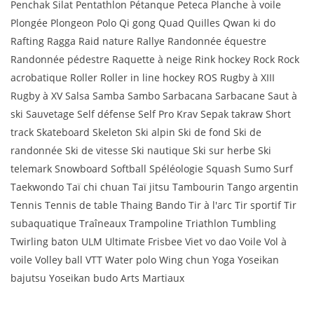
Penchak Silat Pentathlon Pétanque Peteca Planche à voile
Plongée Plongeon Polo Qi gong Quad Quilles Qwan ki do
Rafting Ragga Raid nature Rallye Randonnée équestre
Randonnée pédestre Raquette à neige Rink hockey Rock Rock
acrobatique Roller Roller in line hockey ROS Rugby à XIII
Rugby à XV Salsa Samba Sambo Sarbacana Sarbacane Saut à
ski Sauvetage Self défense Self Pro Krav Sepak takraw Short
track Skateboard Skeleton Ski alpin Ski de fond Ski de
randonnée Ski de vitesse Ski nautique Ski sur herbe Ski
telemark Snowboard Softball Spéléologie Squash Sumo Surf
Taekwondo Taï chi chuan Taï jitsu Tambourin Tango argentin
Tennis Tennis de table Thaing Bando Tir à l'arc Tir sportif Tir
subaquatique Traîneaux Trampoline Triathlon Tumbling
Twirling baton ULM Ultimate Frisbee Viet vo dao Voile Vol à
voile Volley ball VTT Water polo Wing chun Yoga Yoseikan
bajutsu Yoseikan budo Arts Martiaux