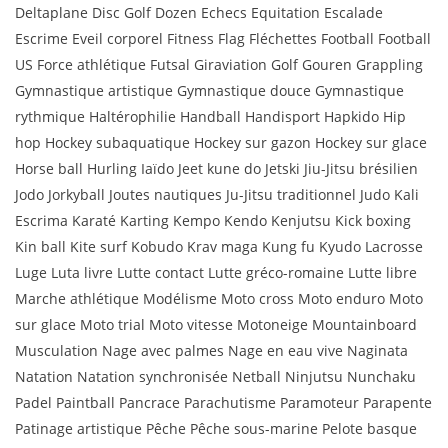
Deltaplane Disc Golf Dozen Echecs Equitation Escalade
Escrime Eveil corporel Fitness Flag Fléchettes Football Football
US Force athlétique Futsal Giraviation Golf Gouren Grappling
Gymnastique artistique Gymnastique douce Gymnastique
rythmique Haltérophilie Handball Handisport Hapkido Hip
hop Hockey subaquatique Hockey sur gazon Hockey sur glace
Horse ball Hurling Iaïdo Jeet kune do Jetski Jiu-Jitsu brésilien
Jodo Jorkyball Joutes nautiques Ju-Jitsu traditionnel Judo Kali
Escrima Karaté Karting Kempo Kendo Kenjutsu Kick boxing
Kin ball Kite surf Kobudo Krav maga Kung fu Kyudo Lacrosse
Luge Luta livre Lutte contact Lutte gréco-romaine Lutte libre
Marche athlétique Modélisme Moto cross Moto enduro Moto
sur glace Moto trial Moto vitesse Motoneige Mountainboard
Musculation Nage avec palmes Nage en eau vive Naginata
Natation Natation synchronisée Netball Ninjutsu Nunchaku
Padel Paintball Pancrace Parachutisme Paramoteur Parapente
Patinage artistique Pêche Pêche sous-marine Pelote basque