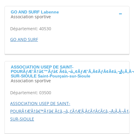
GO AND SURF Labenne
Association sportive
Département: 40530
GO AND SURF
ASSOCIATION USEP DE SAINT-
POURÃƒÆ’Ã†â€™Ãƒâ€ Ã¢â‚¬â„¢ÃƒÆ’Ã‚Â¢ÃƒÂ¢Ã¢â‚¬Å¡Ã‚Â¬
SUR-SIOULE Saint-Pourçain-sur-Sioule
Association sportive
Département: 03500
ASSOCIATION USEP DE SAINT-
POURÃƒÆ’Ã†â€™Ãƒâ€ Ã¢â‚¬â„¢ÃƒÆ’Ã‚Â¢ÃƒÂ¢Ã¢â‚¬Å¡Ã‚Â¬Ãƒâ€š
SUR-SIOULE