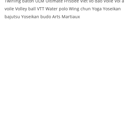
Twirling baton ULM Ultimate Frisbee Viet vo dao Voile Vol à
voile Volley ball VTT Water polo Wing chun Yoga Yoseikan
bajutsu Yoseikan budo Arts Martiaux