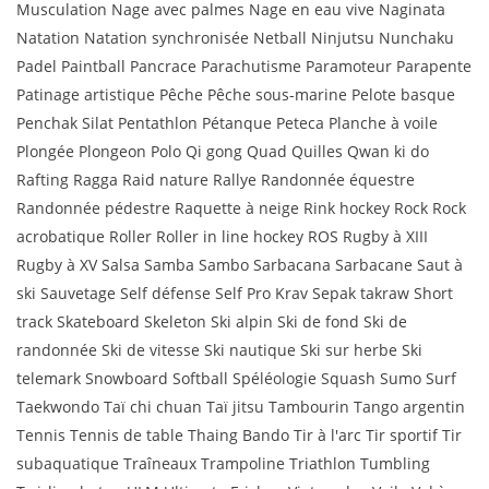
Musculation Nage avec palmes Nage en eau vive Naginata
Natation Natation synchronisée Netball Ninjutsu Nunchaku
Padel Paintball Pancrace Parachutisme Paramoteur Parapente
Patinage artistique Pêche Pêche sous-marine Pelote basque
Penchak Silat Pentathlon Pétanque Peteca Planche à voile
Plongée Plongeon Polo Qi gong Quad Quilles Qwan ki do
Rafting Ragga Raid nature Rallye Randonnée équestre
Randonnée pédestre Raquette à neige Rink hockey Rock Rock
acrobatique Roller Roller in line hockey ROS Rugby à XIII
Rugby à XV Salsa Samba Sambo Sarbacana Sarbacane Saut à
ski Sauvetage Self défense Self Pro Krav Sepak takraw Short
track Skateboard Skeleton Ski alpin Ski de fond Ski de
randonnée Ski de vitesse Ski nautique Ski sur herbe Ski
telemark Snowboard Softball Spéléologie Squash Sumo Surf
Taekwondo Taï chi chuan Taï jitsu Tambourin Tango argentin
Tennis Tennis de table Thaing Bando Tir à l'arc Tir sportif Tir
subaquatique Traîneaux Trampoline Triathlon Tumbling