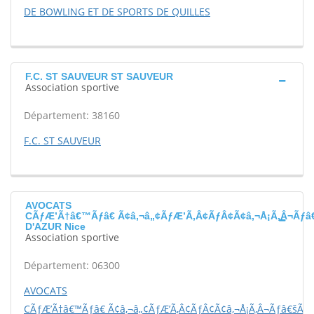
DE BOWLING ET DE SPORTS DE QUILLES
F.C. ST SAUVEUR ST SAUVEUR
Association sportive
Département: 38160
F.C. ST SAUVEUR
AVOCATS
CÃƒÆ’Ã†â€™Ãƒâ€ Ã¢â‚¬â„¢ÃƒÆ’Ã‚Â¢ÃƒÂ¢Ã¢â‚¬Å¡Ã‚Â¬Ãƒâ€
D'AZUR Nice
Association sportive
Département: 06300
AVOCATS
CÃƒÆ’Ã†â€™Ãƒâ€ Ã¢â‚¬â„¢ÃƒÆ’Ã‚Â¢ÃƒÂ¢Ã¢â‚¬Å¡Ã‚Â¬Ãƒâ€šÃ‚Â