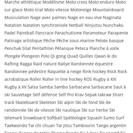
Marche athlétique Modélisme Moto cross Moto enduro Moto
sur glace Moto trial Moto vitesse Motoneige Mountainboard
Musculation Nage avec palmes Nage en eau vive Naginata
Natation Natation synchronisée Netball Ninjutsu Nunchaku
Padel Paintball Pancrace Parachutisme Paramoteur Parapente
Patinage artistique Pêche Pêche sous-marine Pelote basque
Penchak Silat Pentathlon Pétanque Peteca Planche à voile
Plongée Plongeon Polo Qi gong Quad Quilles Qwan ki do
Rafting Ragga Raid nature Rallye Randonnée équestre
Randonnée pédestre Raquette à neige Rink hockey Rock Rock
acrobatique Roller Roller in line hockey ROS Rugby à XIII
Rugby à XV Salsa Samba Sambo Sarbacana Sarbacane Saut à
ski Sauvetage Self défense Self Pro Krav Sepak takraw Short
track Skateboard Skeleton Ski alpin Ski de fond Ski de
randonnée Ski de vitesse Ski nautique Ski sur herbe Ski
telemark Snowboard Softball Spéléologie Squash Sumo Surf
Taekwondo Taï chi chuan Taï jitsu Tambourin Tango argentin