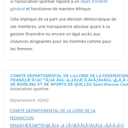
si l'association sportive répond à un
objet d'intérêt
général
et fonctionne de manière éthique.
Cela implique de sa part une élection démocratique de
ses membres, une transparence absolue quant à sa
gestion financière ou encore un égal accès aux
instances dirigeantes pour les hommes comme pour
les femmes.
COMITE DEPARTEMENTAL DE LA LOIRE DE LA FEDERATIO
FRANÃƒÆ’Ã†â€™Ãƒâ€ Ã¢â‚¬â„¢ÃƒÆ’Ã‚Â¢ÃƒÂ¢Ã¢â‚¬Å¡Ã‚Â¬
DE BOWLING ET DE SPORTS DE QUILLES Saint-Etienne Ced
Association sportive
Département: 42042
COMITE DEPARTEMENTAL DE LA LOIRE DE LA
FEDERATION
FRANÃƒÆ’Ã†â€™Ãƒâ€ Ã¢â‚¬â„¢ÃƒÆ’Ã‚Â¢ÃƒÂ¢Ã¢â‚¬Å¡Ã‚Â¬Ãƒâ€š