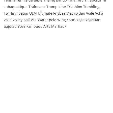
Tennis Tennis de table Thaing Bando Tir à l'arc Tir sportif Tir
subaquatique Traîneaux Trampoline Triathlon Tumbling
Twirling baton ULM Ultimate Frisbee Viet vo dao Voile Vol à
voile Volley ball VTT Water polo Wing chun Yoga Yoseikan
bajutsu Yoseikan budo Arts Martiaux